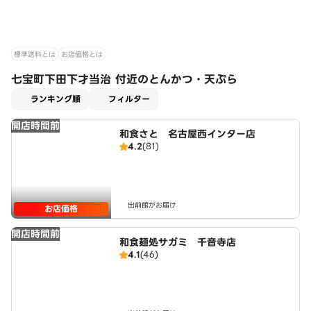
標準送料とは
お店価格とは
七宝町下田下才当治 付近のとんかつ・天ぷら
適用なし
ランキング順
フィルター
開店時間前
和食さと 名古屋西インター店
4.2
(81)
出前館がお届け
お店価格
開店時間前
和食麺処サガミ 千音寺店
4.1
(46)