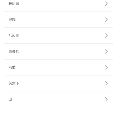
莪原裏
廻間
八反割
東長代
前並
矢倉下
山