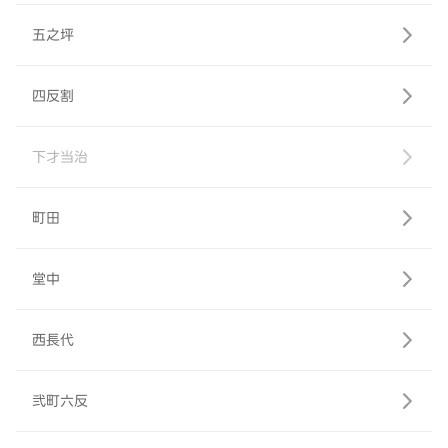
五之坪
四反割
下才当治
町田
堂中
西長代
弐町六反