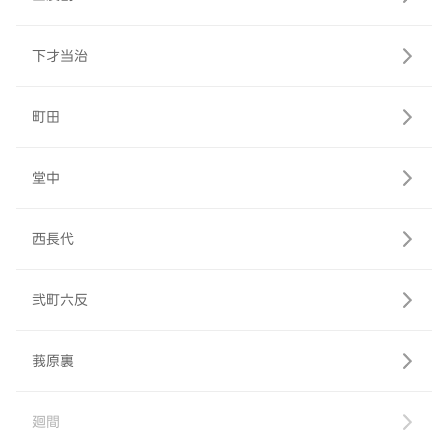
下才当治
町田
堂中
西長代
弐町六反
莪原裏
廻間