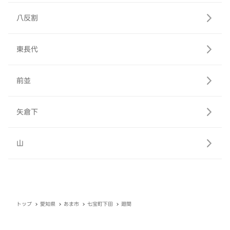
八反割
東長代
前並
矢倉下
山
トップ
愛知県
あま市
七宝町下田
廻間