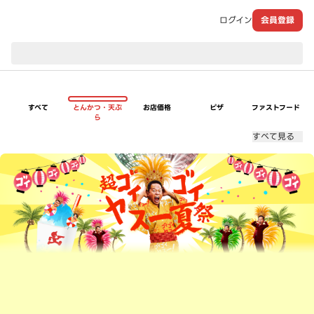
ログイン
会員登録
現在のお届け先：
すべて
とんかつ・天ぷ
お店価格
ピザ
ファストフード
ら
すべて見る
超ゴイゴイヤスー夏祭