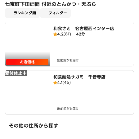
七宝町下田廻間 付近のとんかつ・天ぷら
適用なし
ランキング順
フィルター
和食さと 名古屋西インター店
4.2
(81)
42分
出前館がお届け
お店価格
受付休止中
和食麺処サガミ 千音寺店
4.1
(46)
出前館がお届け
その他の住所から探す