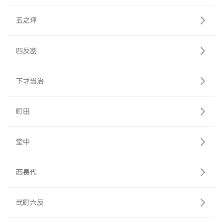
五之坪
四反割
下才当治
町田
堂中
西長代
弐町六反