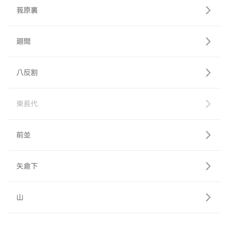
莪原裏
廻間
八反割
東長代
前並
矢倉下
山