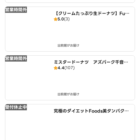
営業時間外
【クリームたっぷり生ドーナツ】FuW
5.0
(3)
aDonuts 丹波川中店
出前館がお届け
営業時間外
ミスタードーナツ アズパーク千音寺
4.4
(107)
ショップ
出前館がお届け
受付休止中
究極のダイエットFoods美タンパクラ
ボ 津島店