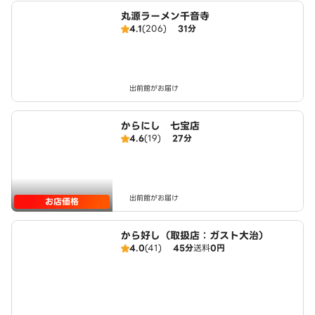
丸源ラーメン千音寺
4.1
(206)
31分
出前館がお届け
からにし 七宝店
4.6
(19)
27分
出前館がお届け
お店価格
から好し（取扱店：ガスト大治）
4.0
(41)
45分
送料
0円