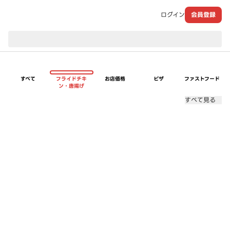
ログイン
会員登録
現在のお届け先：
すべて
フライドチキ
お店価格
ピザ
ファストフード
ン・唐揚げ
すべて見る