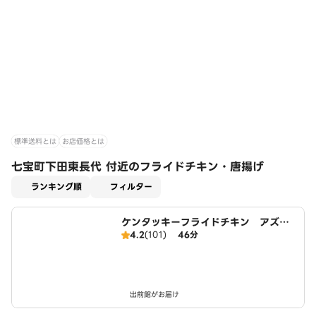
標準送料とは
お店価格とは
七宝町下田東長代 付近のフライドチキン・唐揚げ
適用なし
ランキング順
フィルター
ケンタッキーフライドチキン アズパ
4.2
(101)
46分
ーク千音寺店
出前館がお届け