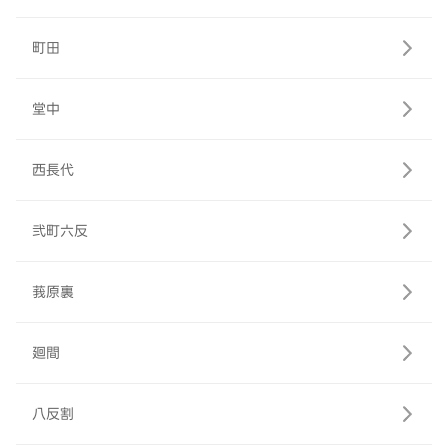
町田
堂中
西長代
弐町六反
莪原裏
廻間
八反割