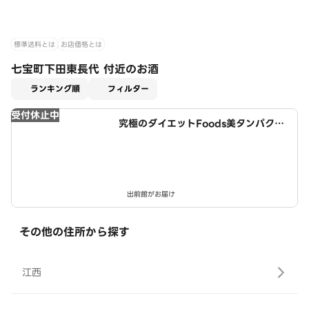
標準送料とは
お店価格とは
七宝町下田東長代 付近のお酒
適用なし
ランキング順
フィルター
受付休止中
究極のダイエットFoods美タンパクラ
ボ 津島店
出前館がお届け
その他の住所から探す
江西