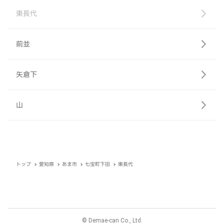
東長代
前並
矢倉下
山
トップ
愛知県
あま市
七宝町下田
東長代
© Demae-can Co., Ltd.