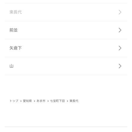
東長代
前並
矢倉下
山
トップ
愛知県
あま市
七宝町下田
東長代