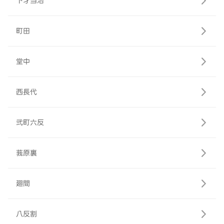
下才当治
町田
堂中
西長代
弐町六反
莪原裏
廻間
八反割