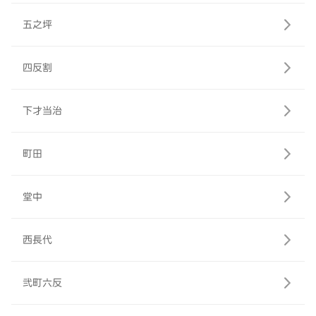
五之坪
四反割
下才当治
町田
堂中
西長代
弐町六反