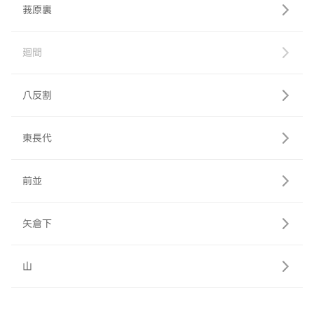
莪原裏
廻間
八反割
東長代
前並
矢倉下
山