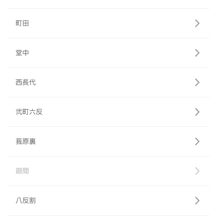
町田
堂中
西長代
弐町六反
莪原裏
廻間
八反割