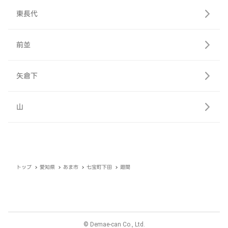
東長代
前並
矢倉下
山
トップ
愛知県
あま市
七宝町下田
廻間
© Demae-can Co., Ltd.