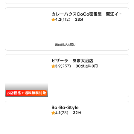
カレーハウスCoCo壱番屋 蟹江イン
4.2
(112)
28分
ター店（SD）
出前館がお届け
ピザーラ あま大治店
3.9
(257)
30分
送料
0円
お店価格＋送料無料対象
BarBa-Style
4.1
(28)
32分