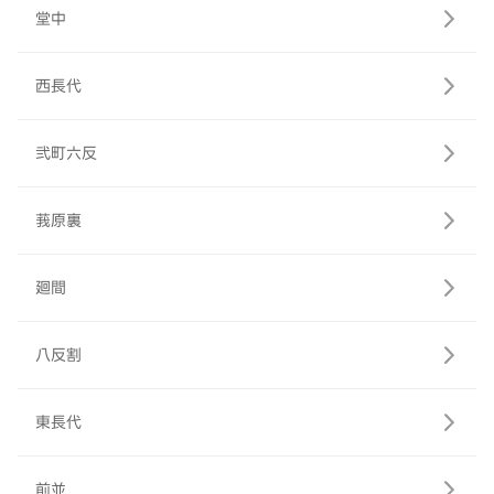
堂中
西長代
弐町六反
莪原裏
廻間
八反割
東長代
前並