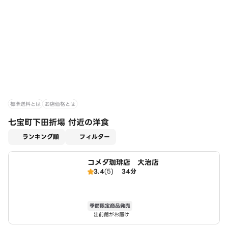
標準送料とは
お店価格とは
七宝町下田折場 付近の洋食
適用なし
ランキング順
フィルター
コメダ珈琲店 大治店
3.4
(5)
34分
季節限定商品発売
出前館がお届け