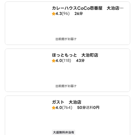
カレーハウスCoCo壱番屋 大治店（S
4.3
(96)
26分
D）
出前館がお届け
ほっともっと 大治町店
4.0
(118)
43分
出前館がお届け
ガスト 大治店
4.0
(764)
50分
送料
0円
大盛無料弁当有