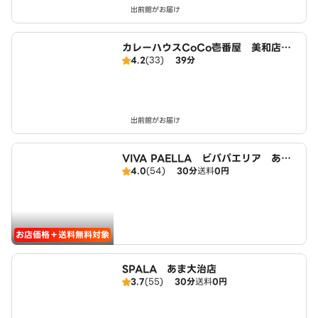
出前館がお届け
カレーハウスCoCo壱番屋 美和店（S
4.2
(33)
39分
D）
出前館がお届け
VIVA PAELLA ビバパエリア あま
4.0
(54)
30分
送料
0円
大治店
お店価格＋送料無料対象
SPALA あま大治店
3.7
(55)
30分
送料
0円