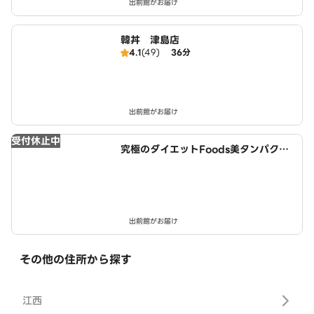
出前館がお届け
韓丼 津島店
4.1
(49)
36分
出前館がお届け
受付休止中
究極のダイエットFoods美タンパクラ
ボ 津島店
出前館がお届け
その他の住所から探す
江西