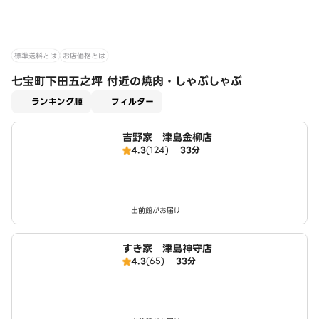
標準送料とは
お店価格とは
七宝町下田五之坪 付近の焼肉・しゃぶしゃぶ
適用なし
ランキング順
フィルター
吉野家 津島金柳店
4.3
(124)
33分
出前館がお届け
すき家 津島神守店
4.3
(65)
33分