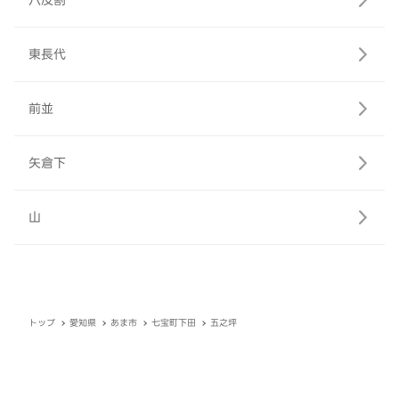
八反割
東長代
前並
矢倉下
山
トップ
愛知県
あま市
七宝町下田
五之坪