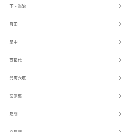
下才当治
町田
堂中
西長代
弐町六反
莪原裏
廻間