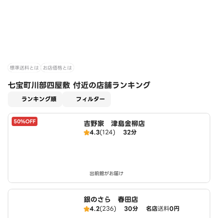
標準送料とは
お店価格とは
七宝町川部四屋敷 付近の店舗ランキング
適用なし
ランキング順
フィルター
50%OFF
吉野家 津島金柳店
4.3
(124)
32分
出前館がお届け
銀のさら 春田店
4.2
(236)
30分
名店
送料
0円