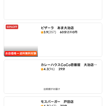
50%OFF
ピザーラ あま大治店
3.9
(257)
60分
送料
0円
お店価格＋送料無料対象
カレーハウスCoCo壱番屋 大治店（S
4.3
(96)
29分
D）
出前館がお届け
モスバーガー 戸田店
4.3
(142)
30分