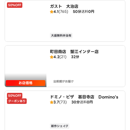
50%OFF
ガスト 大治店
4.1
(765)
50分
送料
0円
大盛無料弁当有
町田商店 蟹江インター店
4.2
(21)
32分
出前館がお届け
お店価格
50%OFF
ドミノ・ピザ 甚目寺店 Domino's
クーポンあり
3.7
(73)
30分
送料
0円
新作シェイク