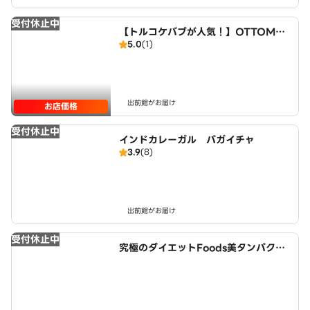
受付休止中
【トルコケバブが人気！】OTTOMA
5.0
(1)
N KITCHEN
出前館がお届け
お店価格
受付休止中
インドカレーガル バガイチャ
3.9
(8)
出前館がお届け
受付休止中
究極のダイエットFoods美タンパクラ
ボ 津島店