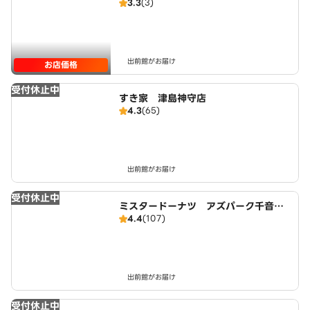
3.3
(3)
出前館がお届け
お店価格
受付休止中
すき家 津島神守店
4.3
(65)
出前館がお届け
受付休止中
ミスタードーナツ アズパーク千音寺
4.4
(107)
ショップ
出前館がお届け
受付休止中