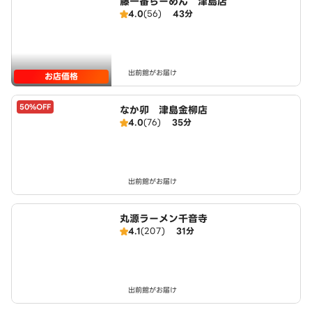
藤一番らーめん 津島店
4.0
(56)
43分
出前館がお届け
お店価格
50%OFF
なか卯 津島金柳店
4.0
(76)
35分
出前館がお届け
丸源ラーメン千音寺
4.1
(207)
31分
出前館がお届け