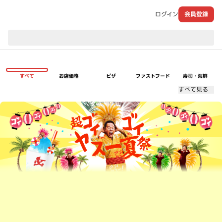
ログイン
会員登録
現在のお届け先：
すべて
お店価格
ピザ
ファストフード
寿司・海鮮
すべて見る
超ゴイゴイヤスー夏祭