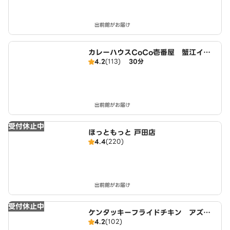
出前館がお届け
カレーハウスCoCo壱番屋 蟹江イン
4.2
(113)
30分
ター店（SD）
出前館がお届け
受付休止中
ほっともっと 戸田店
4.4
(220)
出前館がお届け
受付休止中
ケンタッキーフライドチキン アズパ
4.2
(102)
ーク千音寺店