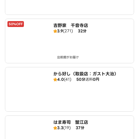
50%OFF
吉野家 千音寺店
3.9
(271)
32分
出前館がお届け
から好し（取扱店：ガスト大治）
4.0
(41)
50分
送料
0円
はま寿司 蟹江店
3.3
(19)
37分