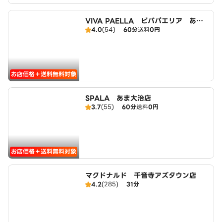
VIVA PAELLA ビバパエリア あま
4.0
(54)
60分
送料
0円
大治店
お店価格＋送料無料対象
SPALA あま大治店
3.7
(55)
60分
送料
0円
お店価格＋送料無料対象
マクドナルド 千音寺アズタウン店
4.2
(285)
31分