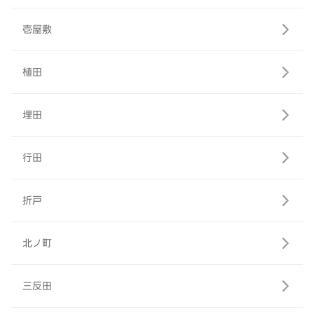
壱屋敷
植田
埋田
行田
折戸
北ノ町
三反田