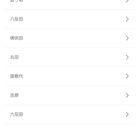
登り前
八反田
佛供田
丸田
屋敷代
吉原
六反田