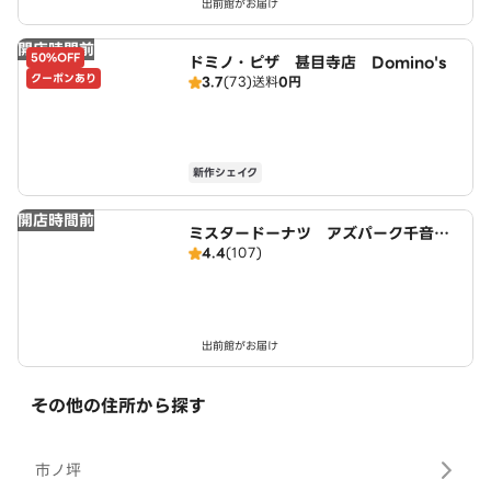
出前館がお届け
開店時間前
50%OFF
ドミノ・ピザ 甚目寺店 Domino's
クーポンあり
3.7
(73)
送料
0円
新作シェイク
開店時間前
ミスタードーナツ アズパーク千音寺
4.4
(107)
ショップ
出前館がお届け
その他の住所から探す
市ノ坪