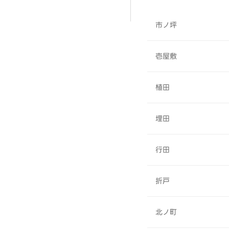
市ノ坪
壱屋敷
植田
埋田
行田
折戸
北ノ町