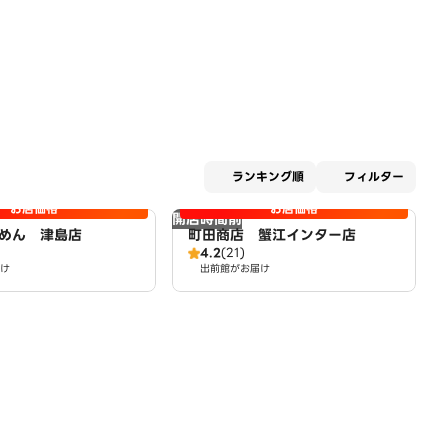
適用な
ランキング順
フィルター
お店価格
お店価格
開店時間前
めん 津島店
町田商店 蟹江インター店
4.2
(21)
け
出前館がお届け