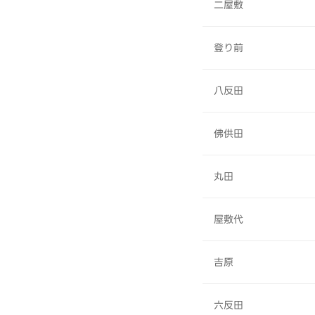
二屋敷
登り前
八反田
佛供田
丸田
屋敷代
吉原
六反田