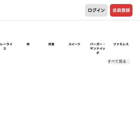
ログイン
会員登録
カレーライ
丼
洋食
スイーツ
バーガー・
ファミレス
ス
サンドイッ
チ
すべて見る