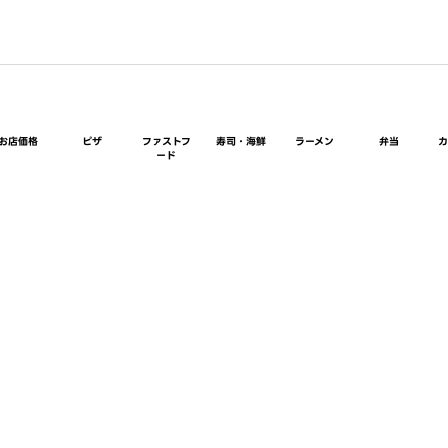
お店価格
ピザ
ファストフ
寿司・海鮮
ラーメン
弁当
ード