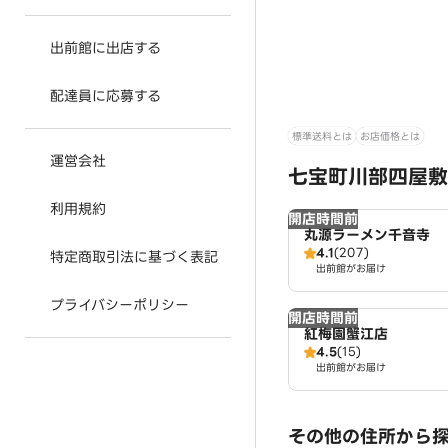
出前館に出店する
配達員に応募する
標準送料とは
お店価格とは
運営会社
七宝町川部四屋敷
利用規約
開店時間前
丸源ラーメン千音寺
4.1
(207)
特定商取引法に基づく表記
出前館がお届け
プライバシーポリシー
開店時間前
紅梅園蟹江店
4.5
(15)
出前館がお届け
その他の住所から