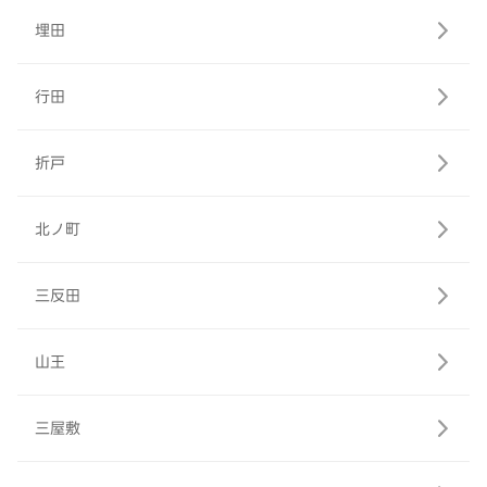
埋田
行田
折戸
北ノ町
三反田
山王
三屋敷