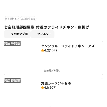
標準送料とは
お店価格とは
七宝町川部四屋敷 付近のフライドチキン・唐揚げ
適用なし
ランキング順
フィルター
開店時間前
ケンタッキーフライドチキン アズパ
4.2
(102)
ーク千音寺店
出前館がお届け
開店時間前
丸源ラーメン千音寺
4.1
(207)