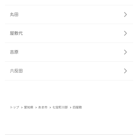
丸田
屋敷代
吉原
六反田
トップ
愛知県
あま市
七宝町川部
四屋敷