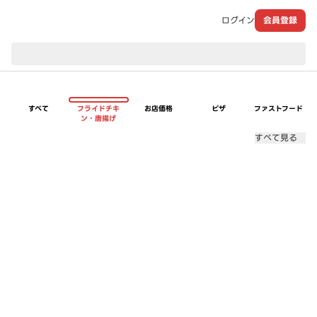
ログイン
会員登録
現在のお届け先：
すべて
フライドチキ
お店価格
ピザ
ファストフード
ン・唐揚げ
すべて見る