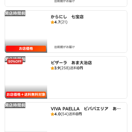
出前館がお届け
開店時間前
からにし 七宝店
4.7
(21)
出前館がお届け
お店価格
開店時間前
50%OFF
ピザーラ あま大治店
3.9
(258)
送料
0円
お店価格＋送料無料対象
開店時間前
VIVA PAELLA ビバパエリア あま
4.0
(54)
送料
0円
大治店