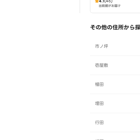
4.1
(46)
出前館がお届け
その他の住所から
市ノ坪
壱屋敷
植田
埋田
行田