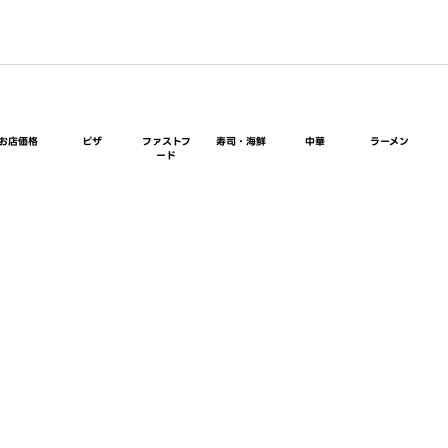
お店価格
ピザ
ファストフ
寿司・海鮮
中華
ラーメン
ード