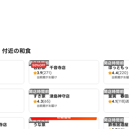
 付近の和食
開店時間前
開店時間前
50%OFF
吉野家 千音寺店
ほっともっ
3.9
(271)
4.4
(220)
出前館がお届け
出前館がお届
開店時間前
開店時間前
すき家 津島神守店
釜寅 春田
4.3
(65)
4.1
(118)
送
出前館がお届け
お店価格
開店時間前
開店時間前
寺店
うな泉
鉄板居酒屋