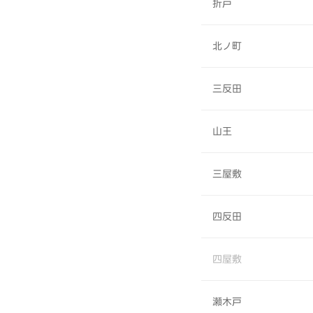
折戸
北ノ町
三反田
山王
三屋敷
四反田
四屋敷
瀬木戸