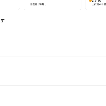
3.7
(10)
出前館がお届け
出前館がお届
探す