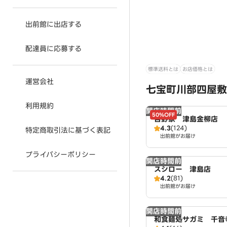
出前館に出店する
配達員に応募する
標準送料とは
お店価格とは
運営会社
七宝町川部四屋敷
利用規約
開店時間前
50%OFF
吉野家 津島金柳店
4.3
(124)
特定商取引法に基づく表記
出前館がお届け
プライバシーポリシー
開店時間前
スシロー 津島店
4.2
(81)
出前館がお届け
開店時間前
和食麺処サガミ 千音