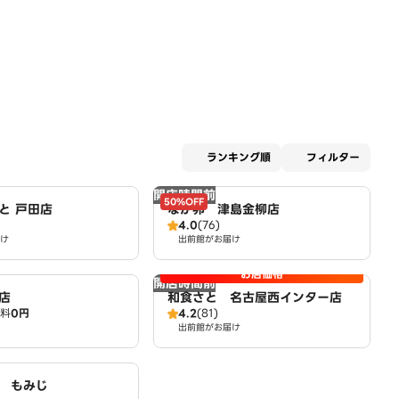
適用な
ランキング順
フィルター
開店時間前
50%OFF
と 戸田店
なか卯 津島金柳店
4.0
(76)
け
出前館がお届け
お店価格
開店時間前
店
和食さと 名古屋西インター店
料
0円
4.2
(81)
出前館がお届け
 もみじ