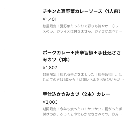
します。あらかじめご了承ください。
チキンと夏野菜カレーソース（1人前）
¥1,401
数量限定！夏野菜たっぷりで彩りも鮮やか！◎ソー
スのみ。◎ライスは付きません。◎辛さが選べま
す。◎輪切り唐辛子入りです。◎甘口は輪切り唐辛子
抜きです。◎食材がなくなり次第終了いたします。あ
らかじめご了承ください。
ポークカレー＋痺辛旨椒＋手仕込ささ
みカツ（1本）
¥1,807
数量限定！痺れる辛さをまとった「痺辛旨椒」。は
じめての方は1痺から！◎痺レベルをお選びいただけ
ます（1痺～3痺）◎少量ずつカレーにかけてお楽し
みください。◎痺辛旨椒は別容器で提供いたしま
手仕込ささみカツ（2本）カレー
す。◎芳醇ソースをお付けいたします。◎食材がなく
なり次第終了いたします。あ
¥2,003
期間限定！今年も食べたい！サクサクに揚がった手
付けの衣、ふっくらやわらかなささみカツ。◎芳醇
ソースをお付けいたします。◎衣の付け方など調理
方法により個体差がございます。◎2026年6月以降