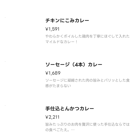
チキンにこみカレー
¥1,591
やわらかくボイルした鶏肉を丁寧にほぐして入れた
マイルドなカレー！
ソーセージ（4本）カレー
¥1,689
ソーセージに凝縮された肉の旨みとパリッとした食
感がたまらない
手仕込とんかつカレー
¥2,211
旨みたっぷりのお肉を贅沢に使った手仕込ならでは
の食べごたえ。
◎芳醇ソースを1つお付けいたします。