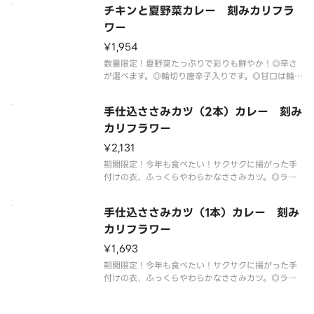
◎食材がなくなり次第終了いたします。あらかじめ
チキンと夏野菜カレー 刻みカリフラ
ご了承ください。
ワー
¥1,954
数量限定！夏野菜たっぷりで彩りも鮮やか！◎辛さ
が選べます。◎輪切り唐辛子入りです。◎甘口は輪切
り唐辛子抜きです。◎ライスを糖質の少ない刻みカ
リフラワーに変更（約180g）。◎食材がなくなり次
手仕込ささみカツ（2本）カレー 刻み
第終了いたします。あらかじめご了承ください。
カリフラワー
¥2,131
期間限定！今年も食べたい！サクサクに揚がった手
付けの衣、ふっくらやわらかなささみカツ。◎ライ
スを糖質の少ない刻みカリフラワーに変更（約180
g）。◎芳醇ソースをお付けいたします。◎衣の付け
手仕込ささみカツ（1本）カレー 刻み
方など調理方法により個体差がございます。◎2026
年6月以降食材がなくな
カリフラワー
¥1,693
期間限定！今年も食べたい！サクサクに揚がった手
付けの衣、ふっくらやわらかなささみカツ。◎ライ
スを糖質の少ない刻みカリフラワーに変更（約180
g）。◎芳醇ソースをお付けいたします。◎衣の付け