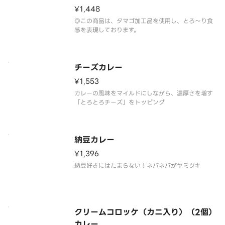
¥1,448
◎この商品は、タマゴ加工品を使用し、とろ～り食
感を表現しております。
チーズカレー
¥1,553
カレーの風味をマイルドにしながら、濃厚さを増す
「とろとろチーズ」をトッピング
納豆カレー
¥1,396
納豆好きにはたまらない！ネバネバがヤミツキ
クリームコロッケ（カニ入り）（2個）
カレー