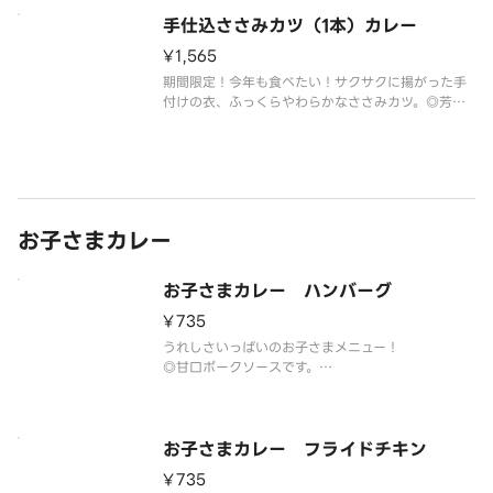
食材がなくなり次第終了いたします。あらかじめご
了承ください。
手仕込ささみカツ（1本）カレー
¥1,565
期間限定！今年も食べたい！サクサクに揚がった手
付けの衣、ふっくらやわらかなささみカツ。◎芳醇
ソースをお付けいたします。◎衣の付け方など調理
方法により個体差がございます。◎2026年6月以降
食材がなくなり次第終了いたします。あらかじめご
了承ください。
お子さまカレー
お子さまカレー ハンバーグ
¥735
うれしさいっぱいのお子さまメニュー！
◎甘口ポークソースです。
◎リンゴドリンクのパッケージは予告なく変更する
場合がございます。
※甘口ポークソースにはハチミツを使用しておりま
すので、1歳未満の乳児には食べさせないようお気を
お子さまカレー フライドチキン
つけください。
¥735