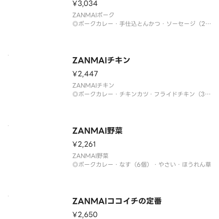
¥3,034
ZANMAIポーク
◎ポークカレー・手仕込とんかつ・ソーセージ（2
本）・豚しゃぶ
◎芳醇ソースをお付けいたします。
◎衣の付け方など調理方法により個体差がございま
す。
ZANMAIチキン
¥2,447
ZANMAIチキン
◎ポークカレー・チキンカツ・フライドチキン（3
個）・チキンにこみ
ZANMAI野菜
¥2,261
ZANMAI野菜
◎ポークカレー・なす（6個）・やさい・ほうれん草
ZANMAIココイチの定番
¥2,650