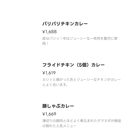
パリパリチキンカレー
¥1,688
皮はパリッ！中はジューシーな一枚肉を贅沢に使
用！
フライドチキン（5個）カレー
¥1,619
カリッと揚がった衣とジューシーなチキンがカレー
とよく合います。
豚しゃぶカレー
¥1,669
薄切りの豚肉とほどよく煮込まれたタマネギが絶品
の隠れた人気メニュー