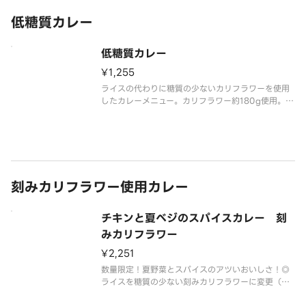
低糖質カレー
低糖質カレー
¥1,255
ライスの代わりに糖質の少ないカリフラワーを使用
したカレーメニュー。カリフラワー約180g使用。◎
糖質19.7g（トッピングの糖質を除く）／参考：ポ
ークカレー（ライス量200g）糖質84.1g◎トッピン
グもできます。
刻みカリフラワー使用カレー
チキンと夏べジのスパイスカレー 刻
みカリフラワー
¥2,251
数量限定！夏野菜とスパイスのアツいおいしさ！◎
ライスを糖質の少ない刻みカリフラワーに変更（約1
80g）。◎辛さが選べます。◎甘口はできません。