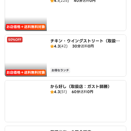
4.1
(225)
40分
送料
0円
お店価格＋送料無料対象
50%OFF
チキン・ウイングストリート（取扱：
4.3
(42)
30分
送料
0円
ピザハット楠店）
お得なランチ
お店価格＋送料無料対象
から好し（取扱店：ガスト師勝）
4.3
(51)
60分
送料
0円