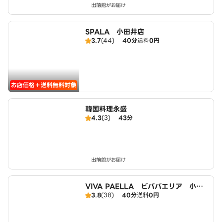
出前館がお届け
SPALA 小田井店
3.7
(44)
40分
送料
0円
お店価格＋送料無料対象
韓国料理永盛
4.3
(3)
43分
出前館がお届け
VIVA PAELLA ビバパエリア 小田
3.8
(38)
40分
送料
0円
井店