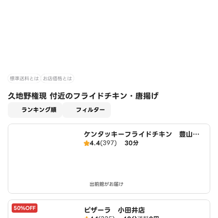
標準送料とは
お店価格とは
久地野権現 付近のフライドチキン・唐揚げ
適用なし
ランキング順
フィルター
ケンタッキーフライドチキン 豊山豊
4.4
(397)
30分
場店
出前館がお届け
50%OFF
ピザーラ 小田井店