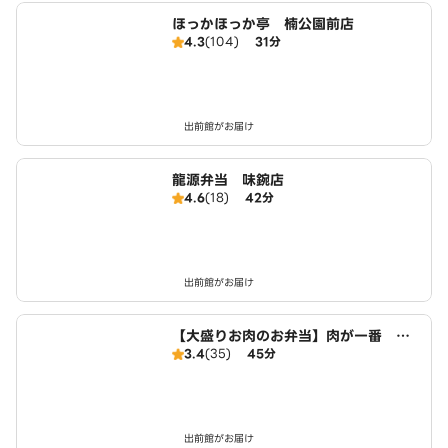
ほっかほっか亭 楠公園前店
4.3
(104)
31分
出前館がお届け
龍源弁当 味鋺店
4.6
(18)
42分
出前館がお届け
【大盛りお肉のお弁当】肉が一番 萩
3.4
(35)
45分
野通店
出前館がお届け