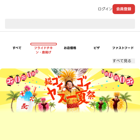
ログイン
会員登録
現在のお届け先：
すべて
フライドチキ
お店価格
ピザ
ファストフード
ン・唐揚げ
すべて見る
超ゴイゴイヤスー夏祭