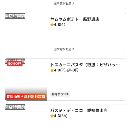
出前館がお届け
開店時間前
ヤムヤムポテト 萩野通店
4.8
(4)
出前館がお届け
開店時間前
50%OFF
トスカーニパスタ（取扱：ピザハット
4.0
(7)
送料
0円
楠店）
お得なランチ
お店価格＋送料無料対象
開店時間前
パスタ・デ・ココ 愛知豊山店
4.3
(66)