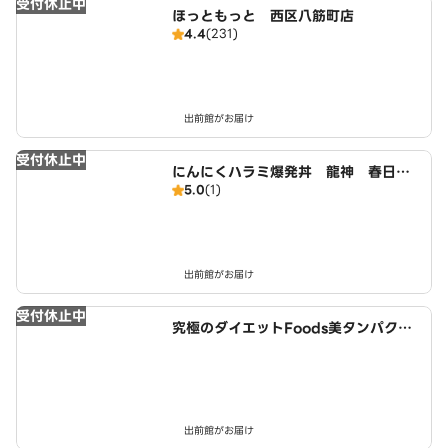
受付休止中
ほっともっと 西区八筋町店
4.4
(231)
出前館がお届け
受付休止中
にんにくハラミ爆発丼 龍神 春日井
5.0
(1)
店
出前館がお届け
受付休止中
究極のダイエットFoods美タンパクラ
ボ 師勝店
出前館がお届け