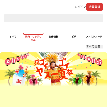
ログイン
会員登録
現在のお届け先：
すべて
焼肉・しゃぶし
お店価格
ピザ
ファストフード
ゃぶ
すべて見る
超ゴイゴイヤスー夏祭