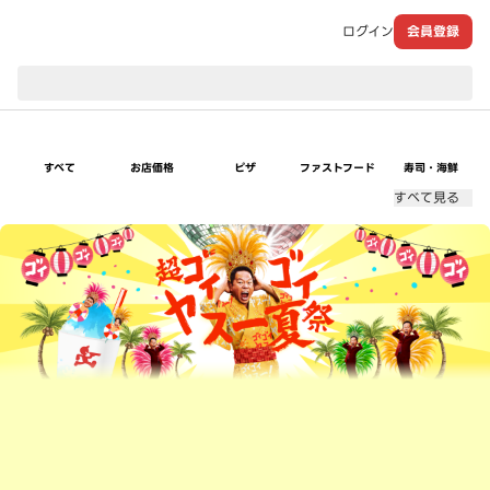
ログイン
会員登録
現在のお届け先：
すべて
お店価格
ピザ
ファストフード
寿司・海鮮
すべて見る
超ゴイゴイヤスー夏祭