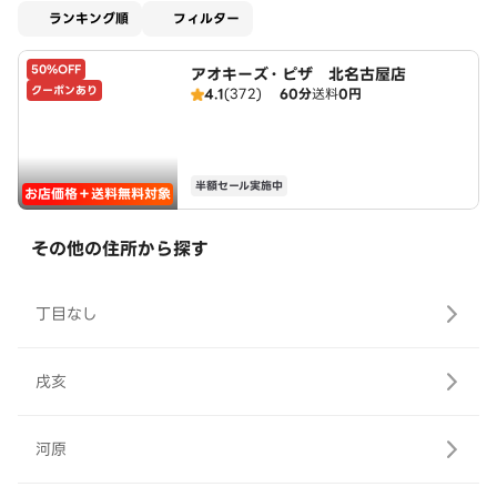
適用なし
ランキング順
フィルター
50%OFF
アオキーズ・ピザ 北名古屋店
クーポンあり
4.1
(372)
60分
送料
0円
半額セール実施中
お店価格＋送料無料対象
その他の住所から探す
丁目なし
戌亥
河原