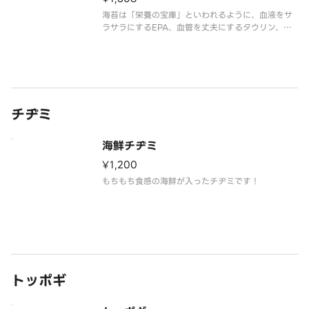
海苔は「栄養の宝庫」といわれるように、血液をサ
ラサラにするEPA、血管を丈夫にするタウリン、女
性に大切な葉酸、ビタミン、ミネラル、食物繊維、
鉄分、カルシウム…などさまざまな栄養素を含む健
康食品です。しかもローカロリーなので、ダイエッ
トにも強い味方！海苔を食べて
チヂミ
海鮮チヂミ
¥1,200
もちもち食感の海鮮が入ったチヂミです！
トッポギ