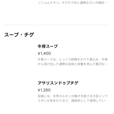
ンニョムチキン。サクサク衣と濃厚なタレが絶妙に
マッチし、一口食べればクセになる美味しさです。
辛さの中に旨味と甘みが広がり、ビールはもちろ
ん、ご飯のおかずにもぴったり。やみつき必至の一
品です。※写真はイメージです。
スープ・チゲ
牛骨スープ
¥1,400
牛骨スープは、じっくり時間をかけて煮込み、牛骨
から溶け出した濃厚な旨味と栄養を含んだ贅沢なス
ープです。カルシウムやコラーゲンが豊富で、体の
内側から健康と美しさをサポート。まろやかで奥深
い味わいは、飲むだけで心も体もほっと温まりま
す。※写真はイメージです。
アサリスンドゥブチゲ
¥1,280
豆腐には、女性ホルモンの働きを助ける大豆イソフ
ラボンが含まれており、調味料として使用している
唐辛子には、カプサイシンが含まれており、新陳代
謝を高め発汗作用により保湿効果が高まります。さ