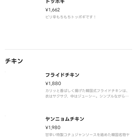
トッポギ
¥1,662
ピリ辛もちもちトッポギです！
チキン
フライドチキン
¥1,880
カリッと香ばしく揚げた韓国式フライドチキンは、
衣はサクサク、中はジューシー。シンプルながら旨
味が凝縮され、何度食べても飽きない一品です。ビ
ールとの相性も抜群で、食卓を華やかにしてくれる
人気メニュー。特製スパイスを効かせた本場の味を
ぜひご堪能ください。※写真はイ
ヤンニョムチキン
¥1,980
甘辛い特製コチュジャンソースを絡めた韓国名物ヤ