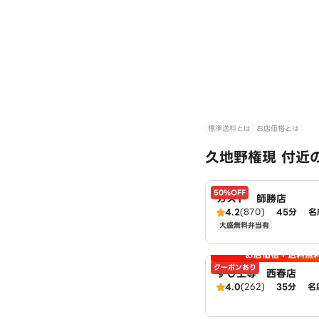
標準送料とは
お店価格とは
久地野権現 付近
50%OFF
ガスト 師勝店
4.2
(870)
45分
名
大盛無料弁当有
お店価格＋送料無
クーポンあり
すし上等 西春店
4.0
(262)
35分
名