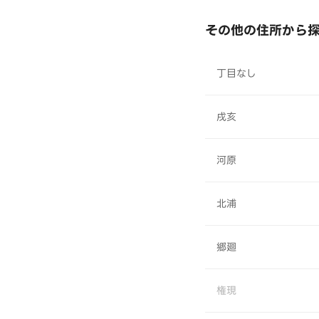
その他の住所から
丁目なし
戌亥
河原
北浦
郷廻
権現