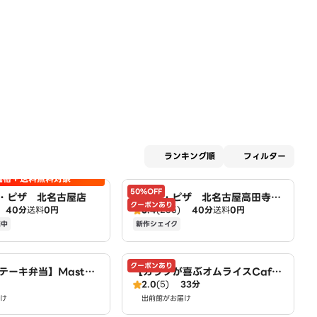
適用な
ランキング順
フィルター
価格＋送料無料対象
50%OFF
・ピザ 北名古屋店
ドミノ・ピザ 北名古屋高田寺
クーポンあり
40分
送料
0円
3.4
(265)
40分
送料
0円
店 Domino's
施中
新作シェイク
クーポンあり
テーキ弁当】Master
【カラダが喜ぶオムライスCaf
2.0
(5)
33分
ken～豊山店～
e】Egg House～豊山店～
け
出前館がお届け