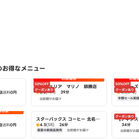
のお得なメニュー
お店価格
お店
50%OFF
50%OFF
ピッツェリア マリノ 師勝店
アオキーズ
クーポンあり
クーポンあり
3.6
(101)
39分
4.1
(372)
店
送料
0円
半額セール実
出前館がお届け
料対象
クーポンあり
スターバックス コーヒー 北名古
【チキンス
4.5
(58)
26分
34分
店
送料
0円
屋店
Of Chic
真夏の新商品発売
出前館がお届け
出前館がお届