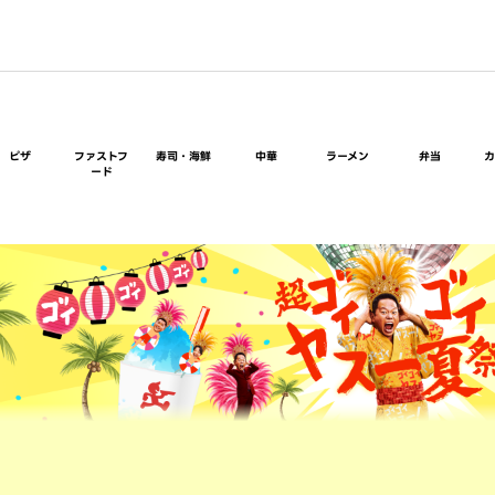
ピザ
ファストフ
寿司・海鮮
中華
ラーメン
弁当
ード