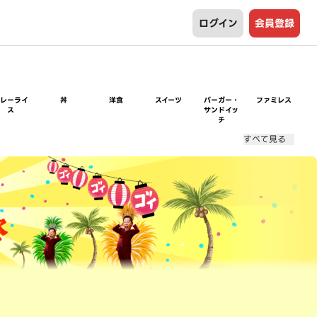
ログイン
会員登録
カレーライ
丼
洋食
スイーツ
バーガー・
ファミレス
ス
サンドイッ
チ
すべて見る