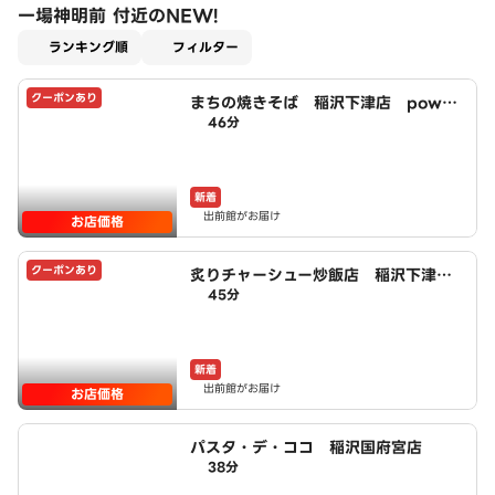
一場神明前 付近のNEW!
適用なし
ランキング順
フィルター
クーポンあり
まちの焼きそば 稲沢下津店 power
46分
ed by LAWSON
新着
出前館がお届け
お店価格
クーポンあり
炙りチャーシュー炒飯店 稲沢下津
45分
店 powered by LAWSON
新着
出前館がお届け
お店価格
パスタ・デ・ココ 稲沢国府宮店
38分