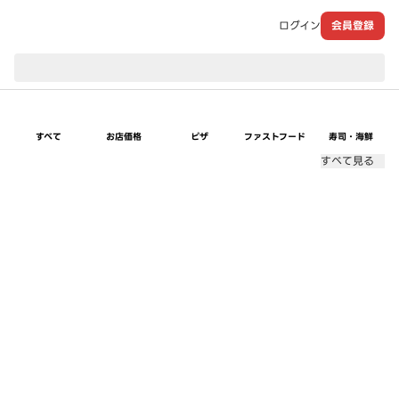
ログイン
会員登録
現在のお届け先：
すべて
お店価格
ピザ
ファストフード
寿司・海鮮
すべて見る