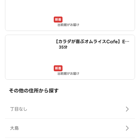
新着
出前館がお届け
【カラダが喜ぶオムライスCafe】Egg
35分
House～稲沢井之口店～
新着
出前館がお届け
その他の住所から探す
丁目なし
大島