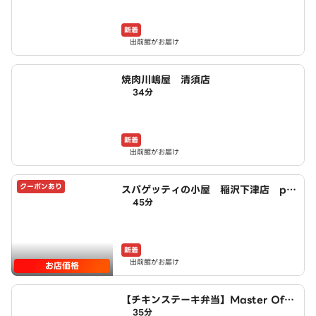
新着
出前館がお届け
焼肉川嶋屋 清須店
34分
新着
出前館がお届け
クーポンあり
スパゲッティの小屋 稲沢下津店 po
45分
wered by LAWSON
新着
出前館がお届け
お店価格
【チキンステーキ弁当】Master Of C
35分
hicken～稲沢井之口店～