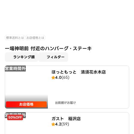
標準送料とは
お店価格とは
一場神明前 付近のハンバーグ・ステーキ
適用なし
ランキング順
フィルター
営業時間外
ほっともっと 清須花水木店
4.0
(65)
出前館がお届け
お店価格
営業時間外
50%OFF
ガスト 稲沢店
4.2
(59)