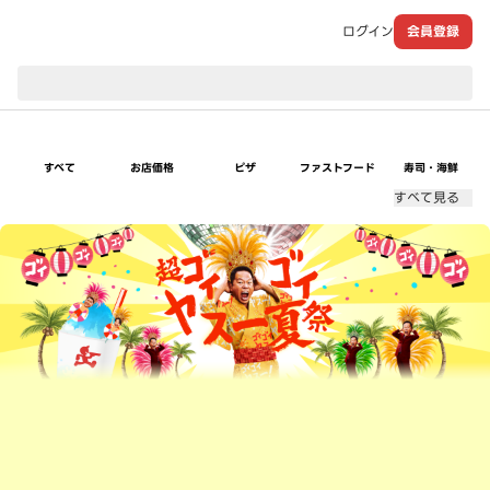
ログイン
会員登録
現在のお届け先：
すべて
お店価格
ピザ
ファストフード
寿司・海鮮
すべて見る
超ゴイゴイヤスー夏祭