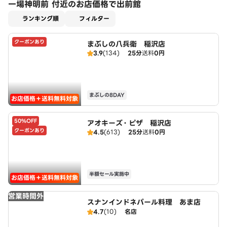
一場神明前 付近のお店価格で出前館
適用なし
ランキング順
フィルター
クーポンあり
まぶしの八兵衛 稲沢店
3.9
(134)
25分
送料
0円
まぶしの8DAY
お店価格＋送料無料対象
50%OFF
アオキーズ・ピザ 稲沢店
クーポンあり
4.5
(613)
25分
送料
0円
半額セール実施中
お店価格＋送料無料対象
営業時間外
スナンインドネパール料理 あま店
4.7
(10)
名店