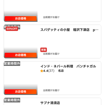
出前館がお届け
お店価格
営業時間外
50%OFF
スパゲッティの小屋 稲沢下津店 po
wered by LAWSON
新着
出前館がお届け
お店価格
営業時間外
インド・ネパール料理 バンチャガル
4.4
(37)
名店
出前館がお届け
お店価格
営業時間外
サプナ清須店