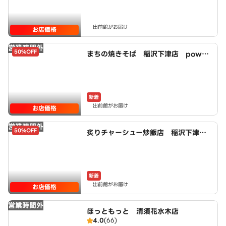
出前館がお届け
お店価格
営業時間外
50%OFF
まちの焼きそば 稲沢下津店 power
ed by LAWSON
新着
出前館がお届け
お店価格
営業時間外
50%OFF
炙りチャーシュー炒飯店 稲沢下津
店 powered by LAWSON
新着
出前館がお届け
お店価格
営業時間外
ほっともっと 清須花水木店
4.0
(66)