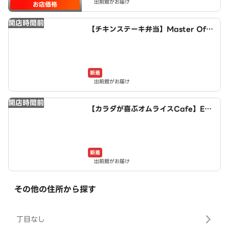
出前館がお届け
お店価格
開店時間前
【チキンステーキ弁当】Master Of C
hicken～稲沢井之口店～
新着
出前館がお届け
開店時間前
【カラダが喜ぶオムライスCafe】Egg
House～稲沢井之口店～
新着
出前館がお届け
その他の住所から探す
丁目なし