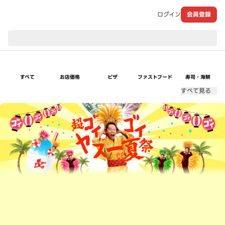
ログイン
会員登録
現在のお届け先：
すべて
お店価格
ピザ
ファストフード
寿司・海鮮
すべて見る
超ゴイゴイヤスー夏祭