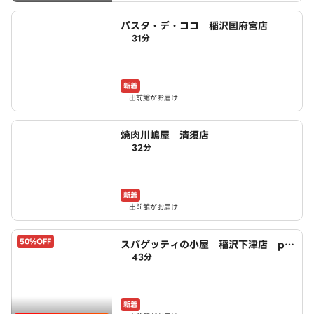
パスタ・デ・ココ 稲沢国府宮店
31分
新着
出前館がお届け
焼肉川嶋屋 清須店
32分
新着
出前館がお届け
50%OFF
スパゲッティの小屋 稲沢下津店 po
43分
wered by LAWSON
新着