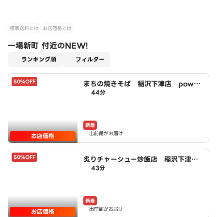
標準送料とは
お店価格とは
一場新町 付近のNEW!
適用なし
ランキング順
フィルター
50%OFF
まちの焼きそば 稲沢下津店 power
44分
ed by LAWSON
新着
出前館がお届け
お店価格
50%OFF
炙りチャーシュー炒飯店 稲沢下津
43分
店 powered by LAWSON
新着
出前館がお届け
お店価格