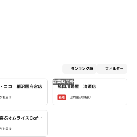
適用な
ランキング順
フィルター
営業時間外
・ココ 稲沢国府宮店
焼肉川嶋屋 清須店
新着
がお届け
出前館がお届け
喜ぶオムライスCaf
House～稲沢井之口店
がお届け