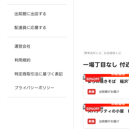
出前館に出店する
配達員に応募する
運営会社
標準送料とは
お店価格とは
利用規約
一場丁目なし 付近
特定商取引法に基づく表記
お店価格
営業時間外
50%OFF
まちの焼きそば 稲沢
owered by LAWS
プライバシーポリシー
新着
出前館がお届け
お店価格
営業時間外
50%OFF
スパゲッティの小屋 
店 powered by L
新着
出前館がお届け