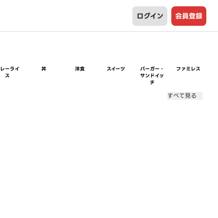
ログイン
会員登録
カレーライ
丼
洋食
スイーツ
バーガー・
ファミレス
ス
サンドイッ
チ
すべて見る