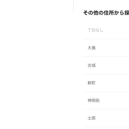
その他の住所から
丁目なし
大島
古城
新町
神明前
土居