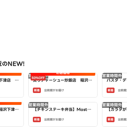
のNEW!
お店価格
営業時間外
営業時間外
50%OFF
下津店 p
炙りチャーシュー炒飯店 稲沢下
パスタ・デ
ON
津店 powered by LAWSON
新着
新着
出前館がお届け
出前館
営業時間外
営業時間外
稲沢下津
【チキンステーキ弁当】Master
【カラダが
AWSON
Of Chicken～稲沢井之口店～
e】Egg 
新着
新着
出前館がお届け
出前館
～