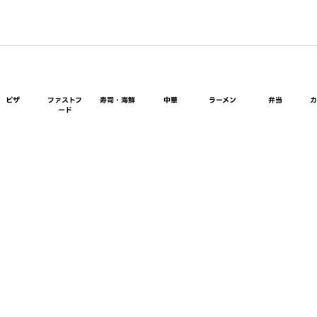
ピザ
ファストフ
寿司・海鮮
中華
ラーメン
弁当
ード