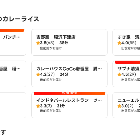
のカレーライス
 バンチャ
吉野家 稲沢下津店
すき家 清
3.8
(68)
38分
4.0
(55)
出前館がお届け
出前館がお届
壱番屋 稲沢
カレーハウスCoCo壱番屋 愛知
サプナ清須
4.2
(27)
24分
4.5
(29)
清洲店（SD）
出前館がお届け
出前館がお届
お店価格
インドネパールレストラン ツル
ニューエル
3.3
(3)
31分
3.0
(2)
シ
出前館がお届け
出前館がお届
探す