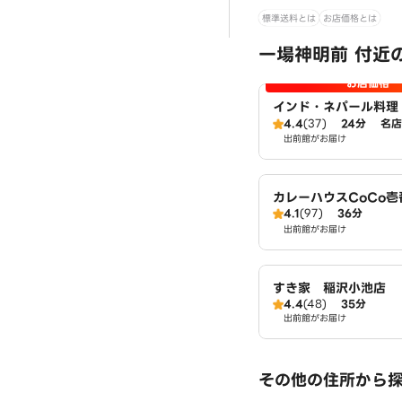
標準送料とは
お店価格とは
一場神明前 付近
お店価格
インド・ネパール料理
ガル
4.4
(37)
24分
名店
出前館がお届け
カレーハウスCoCo
4.1
(97)
36分
国府宮店（SD）
出前館がお届け
すき家 稲沢小池店
4.4
(48)
35分
出前館がお届け
その他の住所から