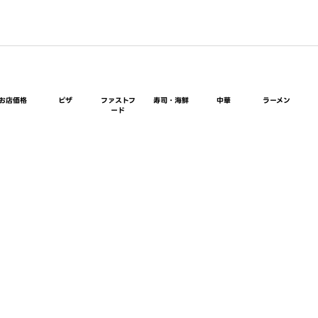
お店価格
ピザ
ファストフ
寿司・海鮮
中華
ラーメン
ード