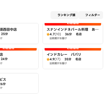
適用な
ランキング順
フィルター
お店価格
須西田中店
スナンインドネパール料理 あま
25分
店
4.7
(10)
36分
名店
け
出前館がお届け
お店価格
お店価格
店
インドカレー ババリ
24分
4.9
(17)
35分
名店
け
出前館がお届け
ビス
26分
け