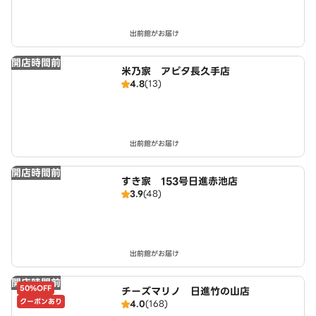
出前館がお届け
開店時間前
米乃家 アピタ長久手店
4.8
(13)
出前館がお届け
開店時間前
すき家 153号日進赤池店
3.9
(48)
出前館がお届け
開店時間前
50%OFF
チーズマリノ 日進竹の山店
クーポンあり
4.0
(168)