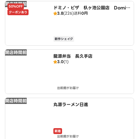
開店時間前
50%OFF
ドミノ・ピザ 杁ヶ池公園店 Domin
クーポンあり
3.8
(226)
送料
0円
o's
新作シェイク
開店時間前
龍源弁当 長久手店
3.0
(1)
出前館がお届け
開店時間前
丸源ラーメン日進
新着
出前館がお届け