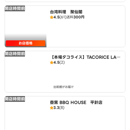
開店時間前
台湾料理 聚仙閣
4.5
(61)
送料
300円
お店価格
開店時間前
【本場タコライス】TACORICE LAN
4.5
(2)
D 平針店
出前館がお届け
開店時間前
壺窯 BBQ HOUSE 平針店
3.3
(8)