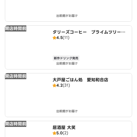
出前館がお届け
開店時間前
タリーズコーヒー プライムツリー赤
4.5
(11)
池店
新作ドリンク発売
出前館がお届け
開店時間前
大戸屋ごはん処 愛知和合店
4.2
(31)
出前館がお届け
開店時間前
居酒屋 大笑
5.0
(2)