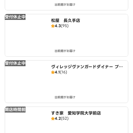
出前館がお届け
受付休止中
松屋 長久手店
4.3
(95)
出前館がお届け
受付休止中
ヴィレッジヴァンガードダイナー プラ
4.1
(16)
イムツリー赤池店
出前館がお届け
開店時間前
すき家 愛知学院大学前店
4.2
(52)