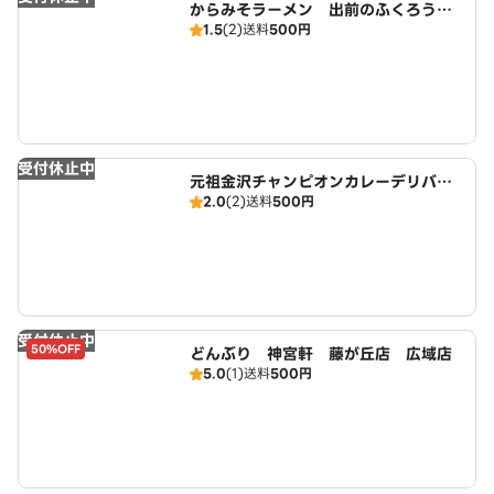
からみそラーメン 出前のふくろう
1.5
(2)
送料
500円
藤が丘店 広域店
受付休止中
元祖金沢チャンピオンカレーデリバリ
2.0
(2)
送料
500円
ー 藤が丘店 広域店
受付休止中
50%OFF
どんぶり 神宮軒 藤が丘店 広域店
5.0
(1)
送料
500円