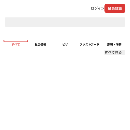
ログイン
会員登録
現在のお届け先：
すべて
お店価格
ピザ
ファストフード
寿司・海鮮
すべて見る