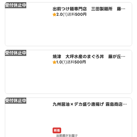
受付休止中
出前つけ麺専門店 三田製麺所 藤が
2.0
(1)
送料
500円
丘店 広域店
受付休止中
焼津 大坪水産のまぐろ丼 藤が丘
1.0
(1)
送料
500円
店 広域店
受付休止中
九州醤油×デカ盛り唐揚げ 霧島商店～
日進店～
新着
出前館がお届け