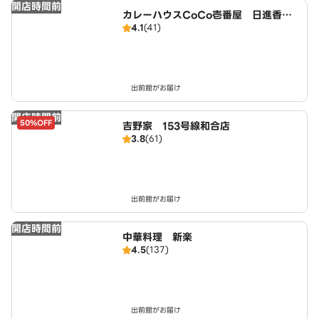
開店時間前
カレーハウスCoCo壱番屋 日進香久
4.1
(41)
山店（SD）
出前館がお届け
開店時間前
50%OFF
吉野家 153号線和合店
3.8
(61)
出前館がお届け
開店時間前
中華料理 新楽
4.5
(137)
出前館がお届け