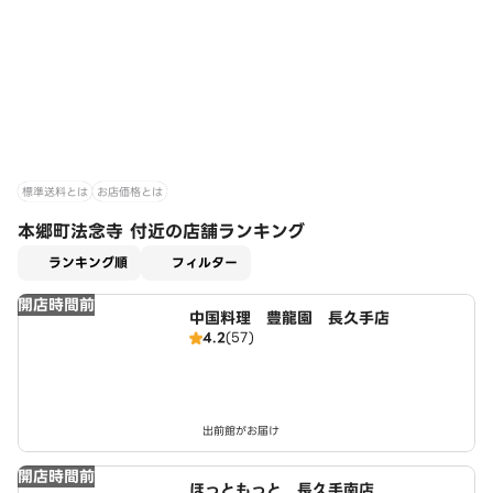
標準送料とは
お店価格とは
本郷町法念寺 付近の店舗ランキング
適用なし
ランキング順
フィルター
開店時間前
中国料理 豊龍園 長久手店
4.2
(57)
出前館がお届け
開店時間前
ほっともっと 長久手南店