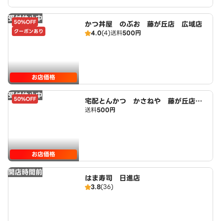
受付休止中
50%OFF
かつ丼屋 のぶお 藤が丘店 広域店
クーポンあり
4.0
(4)
送料
500円
お店価格
受付休止中
50%OFF
宅配とんかつ かさねや 藤が丘店
送料
500円
広域店
お店価格
開店時間前
はま寿司 日進店
3.8
(36)