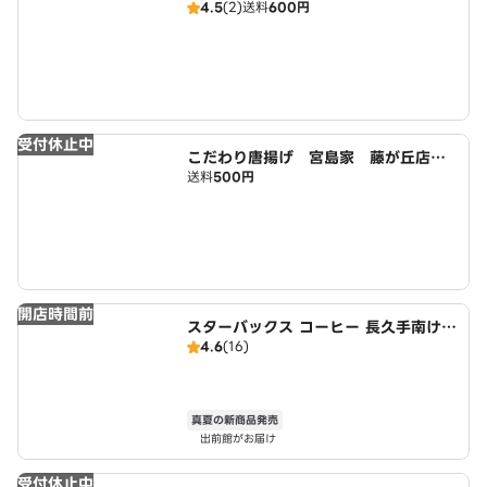
4.5
(2)
送料
600円
受付休止中
こだわり唐揚げ 宮島家 藤が丘店
送料
500円
広域店
開店時間前
スターバックス コーヒー 長久手南けや
4.6
(16)
き通り店
真夏の新商品発売
出前館がお届け
受付休止中