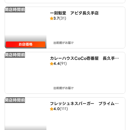
開店時間前
一刻魁堂 アピタ長久手店
3.7
(31)
出前館がお届け
お店価格
開店時間前
カレーハウスCoCo壱番屋 長久手店
4.4
(91)
（SD）
出前館がお届け
開店時間前
フレッシュネスバーガー プライムツ
4.0
(111)
リー赤池店