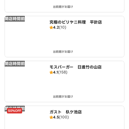
出前館がお届け
開店時間前
究極のビリヤニ料理 平針店
4.2
(10)
出前館がお届け
開店時間前
モスバーガー 日進竹の山店
4.1
(158)
出前館がお届け
開店時間前
50%OFF
ガスト 杁ケ池店
4.5
(100)