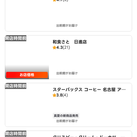
出前館がお届け
開店時間前
和食さと 日進店
4.3
(21)
出前館がお届け
お店価格
開店時間前
スターバックス コーヒー 名古屋 アピ
3.8
(4)
タ長久手店
真夏の新商品発売
出前館がお届け
開店時間前