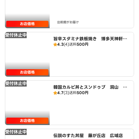
出前館がお届け
お店価格
受付休止中
旨辛スタミナ鉄板焼き 博多天神軒
4.3
(4)
送料
500円
藤が丘店 広域店
お店価格
受付休止中
韓国カルビ丼とスンドゥブ 洞山 藤
4.7
(3)
送料
500円
が丘店 広域店
お店価格
受付休止中
伝説のすた丼屋 藤が丘店 広域店