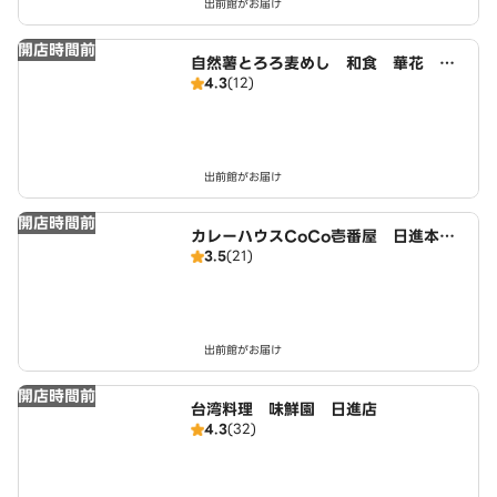
出前館がお届け
開店時間前
自然薯とろろ麦めし 和食 華花 長
4.3
(12)
久手本店
出前館がお届け
開店時間前
カレーハウスCoCo壱番屋 日進本郷
3.5
(21)
町店（SD）
出前館がお届け
開店時間前
台湾料理 味鮮園 日進店
4.3
(32)