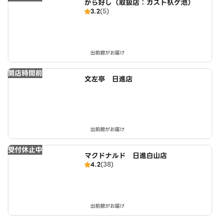
から好し（取扱店：ガスト杁ケ池）
3.2
(5)
出前館がお届け
開店時間前
文左亭 日進店
出前館がお届け
受付休止中
マクドナルド 日進白山店
4.2
(38)
出前館がお届け