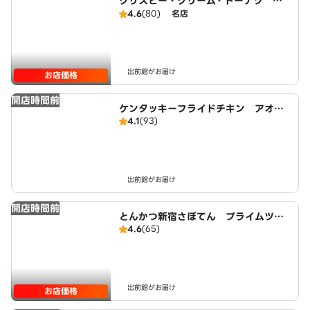
クリスピー・クリーム・ドーナツ Mi
o香久山店
4.6
(80)
名店
出前館がお届け
お店価格
開店時間前
ケンタッキーフライドチキン アオキ
4.1
(93)
スーパー日進店
出前館がお届け
開店時間前
とんかつ新宿さぼてん プライムツリ
4.6
(65)
ー赤池店
出前館がお届け
お店価格