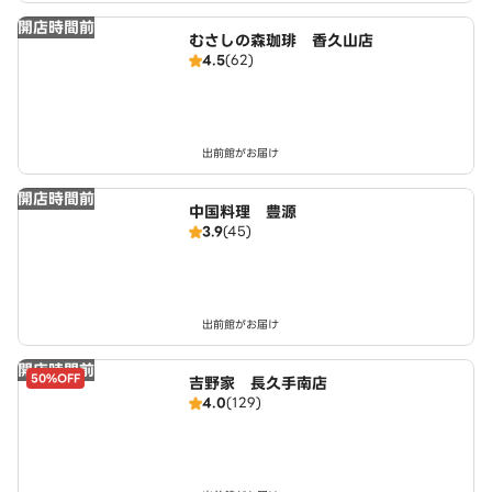
開店時間前
むさしの森珈琲 香久山店
4.5
(62)
出前館がお届け
開店時間前
中国料理 豊源
3.9
(45)
出前館がお届け
開店時間前
50%OFF
吉野家 長久手南店
4.0
(129)