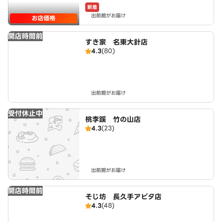
新着
出前館がお届け
お店価格
開店時間前
すき家 名東大針店
4.3
(80)
出前館がお届け
受付休止中
桃李蹊 竹の山店
4.3
(23)
出前館がお届け
開店時間前
そじ坊 長久手アピタ店
4.3
(48)