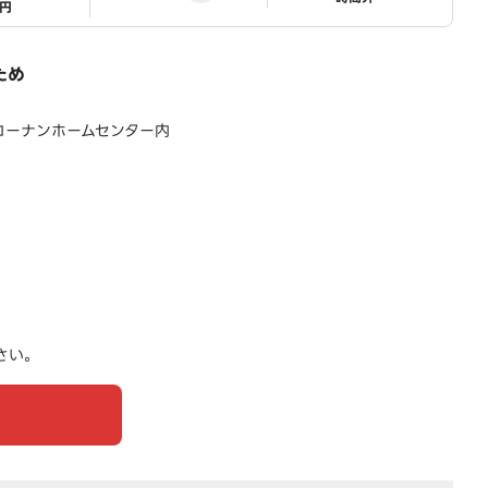
1円
ため
コーナンホームセンター内
さい。