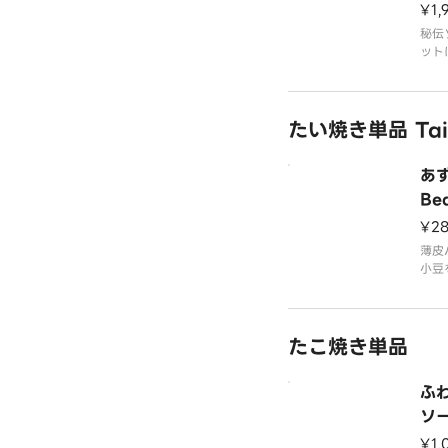
¥1,
秘伝
ット
たい焼き単品 Taiya
あず
Bea
¥2
薄皮
小豆
e th
and 
ure 
たこ焼き単品
ully
ふ
ソ
¥1,