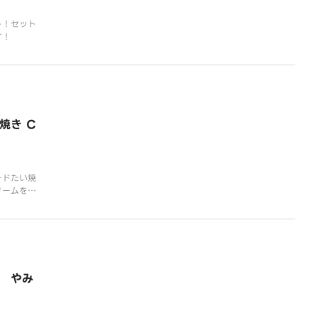
ト！セット
す！
焼き C
ードたい焼
リームを使
nd cris
yaki wit
 for a su
 やみ