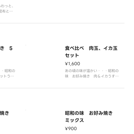
ふわっと、
昆布とか
ています！
き 5
食べ比べ 肉玉、イカ玉
セット
¥1,600
・・昭和の
あの頃の味が温かい・・・昭和の
ットうす
味 お好み焼き 肉＆イカうすー
ャベツのモ
い生地にたっぷりキャベツのモダ
です。お子
ン焼き風お好み焼きです。お子様
にも大人気！
み焼き
昭和の味 お好み焼き
ミックス
¥900