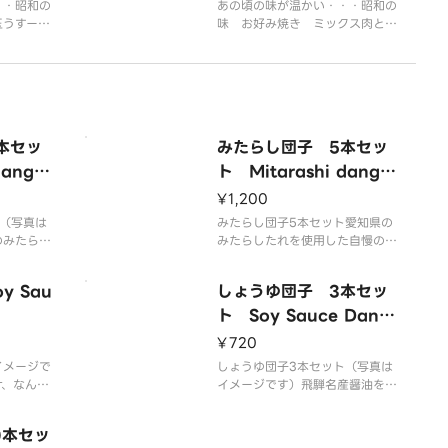
・・昭和の
あの頃の味が温かい・・・昭和の
玉うすーい
味 お好み焼き ミックス肉とイ
ツのモダン
カのミックスですうすーい生地に
。お子様に
たっぷりキャベツのモダン焼き風
お好み焼きです。お子様にも大人
気！
本セッ
みたらし団子 5本セッ
dango
ト Mitarashi dango
set of 5
¥1,200
（写真は
みたらし団子5本セット愛知県の
のみたらし
みたらしたれを使用した自慢の一
一品！
品！
 Sau
しょうゆ団子 3本セッ
ト Soy Sauce Dang
o set of 3
¥720
イメージで
しょうゆ団子3本セット（写真は
け、なんと
イメージです）飛騨名産醤油をか
。その素朴
け、なんとも香ばしい至極の団
子。その素朴さにもうもう一本！
0本セッ