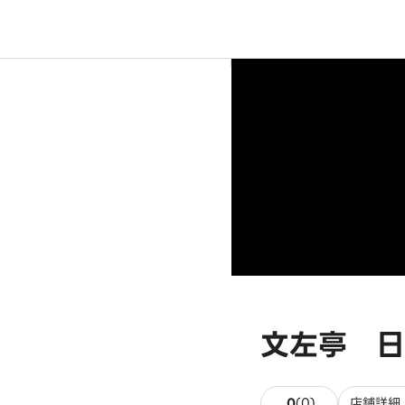
文左亭 日
0件のレビュー
0
(
0
)
店舗詳細