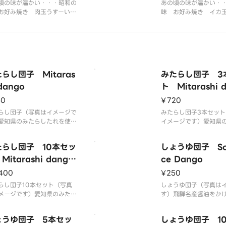
頃の味が温かい・・・昭和の
あの頃の味が温かい・
お好み焼き 肉玉うすーい生
味 お好み焼き イカ
たっぷりキャベツのモダン焼
生地にたっぷりキャベ
お好み焼きです。お子様にも
焼き風お好み焼きです
気！
も大人気！
らし団子 Mitaras
みたらし団子 3
 dango
ト Mitarashi 
set of 3
50
¥720
らし団子（写真はイメージで
みたらし団子3本セット
愛知県のみたらしたれを使用
イメージです）愛知県
自慢の一品！
たれを使用した自慢の
たらし団子 10本セッ
しょうゆ団子 Soy
Mitarashi dango
ce Dango
 of 10
400
¥250
らし団子10本セット（写真
しょうゆ団子（写真は
メージです）愛知県のみたら
す）飛騨名産醤油をか
れを使用した自慢の一品！
も香ばしい至極の団子
さにもうもう一本！
ょうゆ団子 5本セッ
しょうゆ団子 1