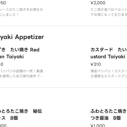
950
¥2,000
ソースのたこ焼きをお得なセ
たこ焼き食べ比べセッ
にしました！
でお得になっておりま
ki Appetizer
き たい焼き Red
カスタード たい
n Taiyaki
ustard Taiyaki
80
¥310
パリパリの自慢の一枚！厳選
薄皮パリパリ！カスタ
を使用した米乃家代表作 Th
き濃厚なカスタードク
in crispy skin is our pride
用した至極の一品 Thin a
joy！ Yonenoya's signat
py skin！ Custard tai
product made with caref
h rich custard cream
 selected
preme dish.
わとろたこ焼き 秘伝
ふわとろたこ焼き
ース 8個
つき醤油 8個
000
¥1,000