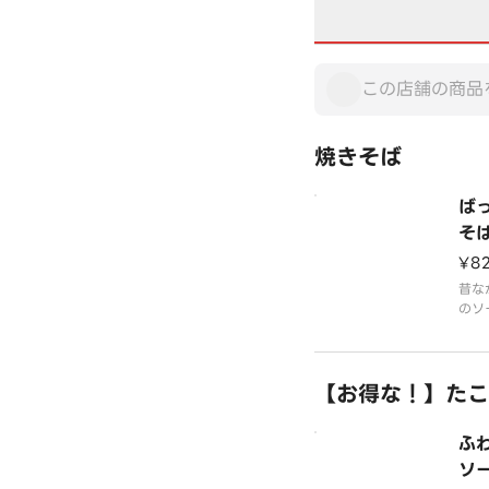
焼きそば
ば
そ
¥8
昔な
のソ
いな
【お得な！】たこ
ふ
ソー