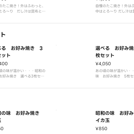
のたこ焼き！外はふわっと、
自慢のたこ焼き！外は
とろ～り だし汁は昆布とか
中はとろ～り だし汁は
をたっぷり使用しています！
つおをたっぷり使用し
のソースで間違いなし！
やみつき醤油味！
ト
べる お好み焼き 3
選べる お好み焼
セット
枚セット
400
¥4,050
頃の味が温かい・・・昭和の
あの頃の味が温かい・
お好み焼き 選べる3枚セッ
味 お好み焼き 5枚セ
すーい生地にたっぷりキャベ
ーい生地にたっぷりキ
モダン焼き風お好み焼きで
ダン焼き風お好み焼き
お子様にも大人気！
様にも大人気！
和の味 お好み焼き
昭和の味 お好
玉
イカ玉
50
¥850