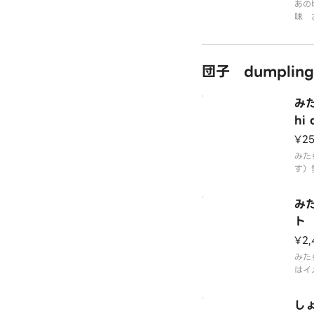
あの
味 
地に
き風
大人
団子 dumpling
みた
hi
¥2
みた
す）
した
み
ト 
set
¥2,
みた
はイ
した
し