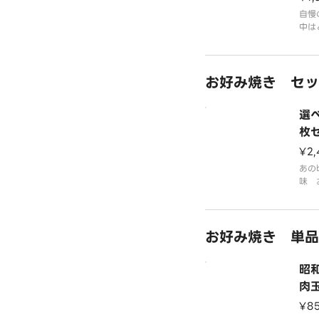
自慢
中は
つお
秘伝
お好み焼き セッ
選
枚
¥2,
あの
味 
トう
ツの
す。
お好み焼き 単品
昭
肉
¥8