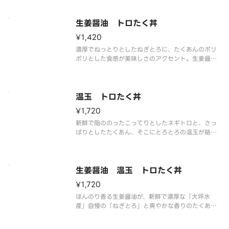
生姜醤油 トロたく丼
¥1,420
濃厚でねっとりとしたねぎとろに、たくあんのポリ
ポリとした食感が美味しさのアクセント。生姜醤油
がネギトロの旨味を引き出す絶品の組み合わせ。
温玉 トロたく丼
¥1,720
新鮮で脂ののったこってりとしたネギトロと、さっ
ぱりとしたたくあん、そこにとろとろの温玉が絡ん
だ贅沢な味わいの丼。わさび醤油でどうぞ。
生姜醤油 温玉 トロたく丼
¥1,720
ほんのり香る生姜醤油が、新鮮で濃厚な「大坪水
産」自慢の「ねぎとろ」と爽やかな香りのたくあ
ん、濃厚な温玉の美味しさをより引き立てます。