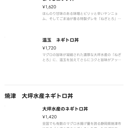
¥1,620
ほんのり甘味のある味噌とピリッと辛いヤンニョ
ム、そしてごま油が香る特製ダレを「ねぎとろ」に
混ぜ合わせた特製ユッケ丼。温玉と絡めてどうぞ。
温玉 ネギトロ丼
¥1,720
マグロの旨味が凝縮された濃厚な大坪水産の「ねぎ
とろ」に、温玉を加えてさらにコクと旨味がアッ
プ。わさび醤油でどうぞ。
焼津 大坪水産ネギトロ丼
大坪水産のネギトロ丼
¥1,420
全国でも有数のマグロ水揚げ量を誇る静岡県焼津市