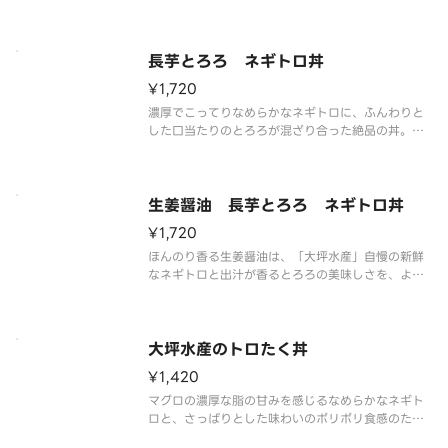
立てる一品。ほんのり香る生姜醤油でどうぞ。
長芋とろろ ネギトロ丼
¥1,720
濃厚でこってりなめらかなネギトロに、ふんわりと
した口当たりのとろろが混ざり合った絶品の丼。口
の中でとろけるような味わいです。
生姜醤油 長芋とろろ ネギトロ丼
¥1,720
ほんのり香る生姜醤油は、「大坪水産」自慢の新鮮
なネギトロと出汁が香るとろろの美味しさを、より
引き立てます。
大坪水産のトロたく丼
¥1,420
マグロの濃厚な脂の甘みを感じるなめらかなネギト
ロと、さっぱりとした味わいのポリポリ食感のたく
あんは相性抜群。わさび醤油でどうぞ。