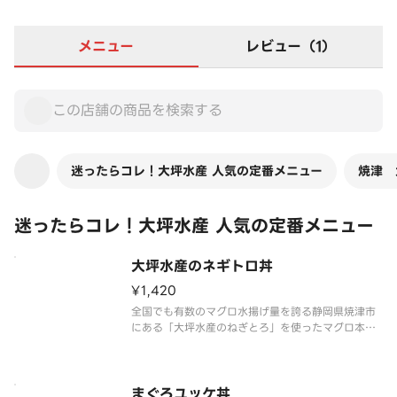
メニュー
レビュー（1）
迷ったらコレ！大坪水産 人気の定番メニュー
焼津 
迷ったらコレ！大坪水産 人気の定番メニュー
大坪水産のネギトロ丼
¥1,420
全国でも有数のマグロ水揚げ量を誇る静岡県焼津市
にある「大坪水産のねぎとろ」を使ったマグロ本来
の美味しさが味わえるネギトロ丼です。わさび醤油
でどうぞ。
まぐろユッケ丼