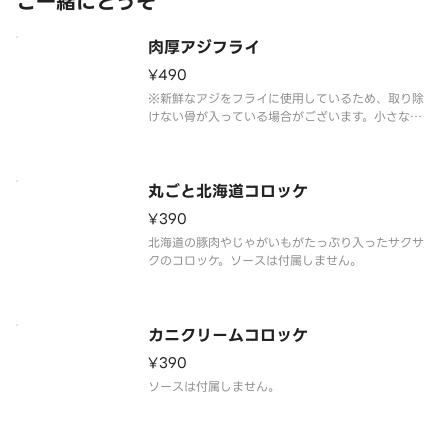
ご一緒にどうぞ
肉厚アジフライ
¥490
※新鮮なアジをフライに使用しているため、取り除
けない骨が入っている場合がございます。小さな骨
に注意してお召し上がりください。※ソースは付属
しません。
丸ごと北海道コロッケ
¥390
北海道の豚肉やじゃがいもがたっぷり入ったサクサ
クのコロッケ。ソースは付属しません。
カニクリームコロッケ
¥390
ソースは付属しません。