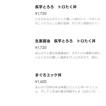
長芋とろろ トロたく丼
¥1,720
とろろのふんわりとした優しい味わいと、ネギトロ
のこってりとした脂の旨味、ポリポリ食感のたくあ
んの爽やかさが見事に調和し、口の中いっぱいに旨
味が広がります。
生姜醤油 長芋とろろ トロたく丼
¥1,720
ほんのりと香る生姜醤油が、ネギトロの濃厚な味わ
いととろろの優しい風味をグッと引き立て、味わい
深い最高の一品になっています。
まぐろユッケ丼
¥1,620
ほんのり甘味のある味噌とピリッと辛いヤンニョ
ム、そしてごま油が香る特製ダレを「ねぎとろ」に
混ぜ合わせた特製ユッケ丼。温玉と絡めてどうぞ。