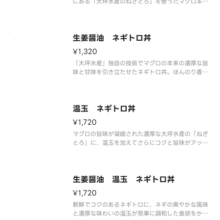
にある「大坪水産のねぎとろ」を使ったマグロ本来
の美味しさが味わえるネギトロ丼です。わさび醤油
でどうぞ。
生姜醤油 ネギトロ丼
¥1,320
「大坪水産」独自の技術でマグロの本来の濃厚な旨
味と甘味を引き立たせたネギトロ丼。ほんのり香る
生姜醤油でどうぞ。
温玉 ネギトロ丼
¥1,720
マグロの旨味が凝縮された濃厚な大坪水産の「ねぎ
とろ」に、温玉を加えてさらにコクと旨味がアッ
プ。わさび醤油でどうぞ。
生姜醤油 温玉 ネギトロ丼
¥1,720
新鮮でコクのあるネギトロに、ネギの爽やかな風味
と濃厚な味わいの温玉が見事に調和した食欲をかき