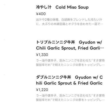
り”にした商品です。
冷やし汁 Cold Miso Soup
¥400
出汁や2種の味噌、白胡麻をブレンドした冷たい汁
に、大ぶりの木綿豆腐とオクラを合わせた一品で
す。
トリプルニンニク牛丼 Gyudon w/
Chili Garlic Sprout, Fried Garlic
& Chili Garlic Flakes
¥1,330
ラー油や唐辛子、刻みニンニクを合わせた“すき家特
製旨辛だれ”で和えたニンニクの芽をトッピングした
「ニンニクの芽牛丼」に、ほくほくの“フライドにん
にく”をのせ、さらにニンニクと唐辛子の特製フレー
ダブルニンニク牛丼 Gyudon w/ C
クをトッピングした商品です。※辛さが強い商品で
す。お子様・辛いものが
hili Garlic Sprout & Fried Garlic
¥1,220
ラー油や唐辛子、刻みニンニクを合わせた“すき家特
製旨辛だれ”で和えたニンニクの芽をトッピングした
「ニンニクの芽牛丼」に、ほくほくの“フライドにん
にく”をのせた商品です。※辛さが強い商品です。お