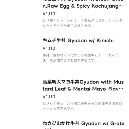
n,Raw Egg & Spicy Kochujang S
auce
¥1,110
ピリ辛！シャキシャキ！！青ねぎにコチュジャンダ
レととろ～りたまごが絡みます。
キムチ牛丼 Gyudon w/ Kimchi
¥1,110
牛丼に合わせて味付けした特製キムチ！「おんた
ま」を追加するのもおすすめです。
高菜明太マヨ牛丼Gyudon with Mus
tard Leaf & Mentai Mayo-Flavor
Sauce
¥1,110
ピリッ！辛っ！九州限定販売から全国発売を勝ち取
った大人気商品です。
わさび山かけ牛丼 Gyudon w/ Grate