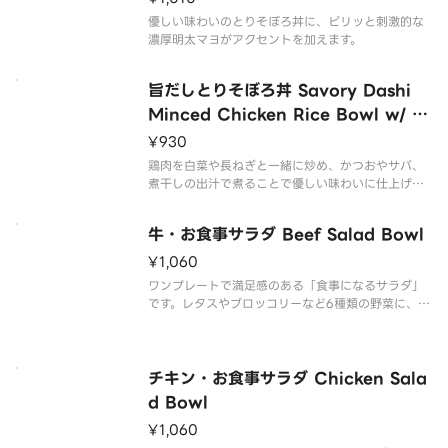
優しい味わいのとりそぼろ丼に、ピリッと刺激的な
濃厚明太マヨがアクセントを加えます。
旨だしとりそぼろ丼 Savory Dashi
Minced Chicken Rice Bowl w/ R
aw Egg
¥930
鶏肉を白菜や長ねぎと一緒に炒め、かつおやサバ、
煮干しの出汁で煮ることで優しい味わいに仕上げま
した。
牛・お食事サラダ Beef Salad Bowl
¥1,060
ワンプレートで満足感のある「食事になるサラダ」
です。レタスやブロッコリーなど6種類の野菜に、十
六穀米やベーコン、クルミとアーモンドをトッピン
グ。
チキン・お食事サラダ Chicken Sala
d Bowl
¥1,060