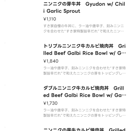
ニンニクの芽牛丼 Gyudon w/ Chil
子様・辛いものが苦手な方はご注意ください。
i Garlic Sprout
¥1,110
すき家自慢の牛丼に、ラー油や唐辛子、刻みニンニ
クを合わせた“すき家特製旨辛だれ”で和えたニンニ
クの芽をトッピングした商品です。※辛さが強い商
品です。お子様・辛いものが苦手な方はご注意くだ
トリプルニンニク牛カルビ焼肉丼 Gri
さい。
lled Beef Galbi Rice Bowl w/ Ga
rlic Boost Max
¥1,840
ラー油や唐辛子、刻みニンニクを合わせた“すき家特
製旨辛だれ”で和えたニンニクの芽をトッピングした
「ニンニクの芽牛カルビ焼肉丼」に、ほくほくの“フ
ライドにんにく”をのせ、さらにニンニクと唐辛子の
ダブルニンニク牛カルビ焼肉丼 Grill
特製フレークをトッピングした商品です。※辛さが
強い商品です。お子様・
ed Beef Galbi Rice Bowl w/ Garl
ic Boost
¥1,730
ラー油や唐辛子、刻みニンニクを合わせた“すき家特
製旨辛だれ”で和えたニンニクの芽をトッピングした
「ニンニクの芽牛カルビ焼肉丼」に、ほくほくの“フ
ライドにんにく”をのせた商品です。※辛さが強い商
ニンニクの芽牛カルビ焼肉丼 Grilled