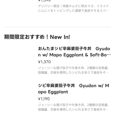
¥1,390
デリバリー限定！特製キムチに明太マヨ、フライド
にんにくをトッピングした濃厚で食欲そそるスペシ
ャルメニューです。
期間限定おすすめ！New In!
おんたまシビ辛麻婆茄子牛丼 Gyudo
n w/ Mapo Eggplant & Soft-Boil
ed Egg
¥1,370
ジューシーな揚げ茄子や牛挽き肉、2種類の豆板醤、
甜麺醤、花椒を使用したシビれる辛さで食欲をそそ
る麻婆茄子と、秘伝のたれで煮た牛肉を“あいも
り”にした丼に、まろやかなおんたまをトッピングし
シビ辛麻婆茄子牛丼 Gyudon w/ M
た商品です。
apo Eggplant
¥1,190
ジューシーな揚げ茄子や牛挽き肉、2種類の豆板醤、
甜麺醤、花椒を使用したシビれる辛さで食欲をそそ
る麻婆茄子と、秘伝のたれで煮た牛肉を“あいも