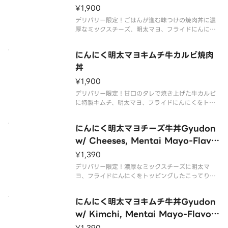
¥1,900
デリバリー限定！ごはんが進む味つけの焼肉丼に濃
厚なミックスチーズ、明太マヨ、フライドにんにく
をトッピングしたこってり大満足メニュー。追いダ
レ付きです。
にんにく明太マヨキムチ牛カルビ焼肉
丼
¥1,900
デリバリー限定！甘口のタレで焼き上げた牛カルビ
に特製キムチ、明太マヨ、フライドにんにくをトッ
ピングした濃厚で食欲そそるスペシャルメニュー。
追いダレ付きです
にんにく明太マヨチーズ牛丼Gyudon
w/ Cheeses, Mentai Mayo-Flavo
r Sauce and Fried Garlic
¥1,390
デリバリー限定！濃厚なミックスチーズに明太マ
ヨ、フライドにんにくをトッピングしたこってり大
満足メニューです。
にんにく明太マヨキムチ牛丼Gyudon
w/ Kimchi, Mentai Mayo-Flavor
Sauce and Fried Garlic