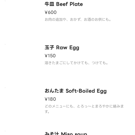
牛皿 Beef Plate
¥600
お肉の追加や、おかず、お酒のお供にも。
玉子 Raw Egg
¥150
溶きたまごにしてかけても、つけても。
おんたま Soft-Boiled Egg
¥180
どのメニューにも、とろっ～とまろやかに絡みま
す。
みそ汁 Miso soup