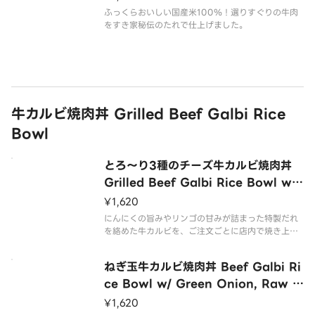
ふっくらおいしい国産米100％！選りすぐりの牛肉
をすき家秘伝のたれで仕上げました。
牛カルビ焼肉丼 Grilled Beef Galbi Rice
Bowl
とろ～り3種のチーズ牛カルビ焼肉丼
Grilled Beef Galbi Rice Bowl w/
3 Cheeses
¥1,620
にんにくの旨みやリンゴの甘みが詰まった特製だれ
を絡めた牛カルビを、ご注文ごとに店内で焼き上げ
て仕上げた『牛カルビ焼肉丼』に、コクをプラスす
るまろやかなチーズをかけた商品です。
ねぎ玉牛カルビ焼肉丼 Beef Galbi Ri
ce Bowl w/ Green Onion, Raw E
gg & Spicy Gochujang Sauce
¥1,620