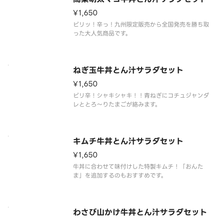
¥1,650
ピリッ！辛っ！九州限定販売から全国発売を勝ち取
った大人気商品です。
ねぎ玉牛丼とん汁サラダセット
¥1,650
ピリ辛！シャキシャキ！！青ねぎにコチュジャンダ
レととろ～りたまごが絡みます。
キムチ牛丼とん汁サラダセット
¥1,650
牛丼に合わせて味付けした特製キムチ！「おんた
ま」を追加するのもおすすめです。
わさび山かけ牛丼とん汁サラダセット