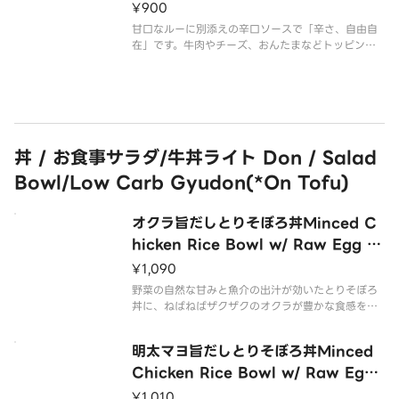
¥900
甘口なルーに別添えの辛口ソースで「辛さ、自由自
在」です。牛肉やチーズ、おんたまなどトッピング
も自由自在。
丼 / お食事サラダ/牛丼ライト Don / Salad
Bowl/Low Carb Gyudon(*On Tofu)
オクラ旨だしとりそぼろ丼Minced C
hicken Rice Bowl w/ Raw Egg &
Okra
¥1,090
野菜の自然な甘みと魚介の出汁が効いたとりそぼろ
丼に、ねばねばザクザクのオクラが豊かな食感を加
えます。
明太マヨ旨だしとりそぼろ丼Minced
Chicken Rice Bowl w/ Raw Egg
& Mentai Mayo-Flavor Sauce
¥1,010