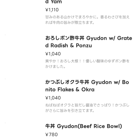
d Yam
¥1,110
甘みのある山かけでまろやかに。香るわさびを加え
れば牛肉の旨みが際立ちます。
おろしポン酢牛丼 Gyudon w/ Grate
d Radish & Ponzu
¥1,040
爽やか！おろし大根！！優しい酸味のゆずポン酢を
かけました。
かつぶしオクラ牛丼 Gyudon w/ Bo
nito Flakes & Okra
¥1,040
ねばねばオクラと旨だし醤油でさっぱり！かつぶし
がさらに旨みを引き立てます。
牛丼 Gyudon(Beef Rice Bowl)
¥780