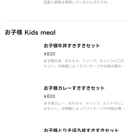
豆腐と野菜を使用しているどんぶりです。
お子様 Kids meal
お子様牛丼すきすきセット
¥820
お子様牛丼、おもちゃ、ドリンク、カットりんごの
セット。※時期によってパッケージや内容が異なる
場合がございます。※おもちゃは数量限定のため、
無くなり次第切り替わります。※在庫状況のお問い
合わせにはお答えできかねますのでご了承くださ
い。
お子様カレーすきすきセット
¥820
お子様カレー、おもちゃ、ドリンク、カットりんご
のセット。※時期によってパッケージや内容が異な
る場合がございます。※おもちゃは数量限定のた
め、無くなり次第切り替わります。※在庫状況のお
問い合わせにはお答えできかねますのでご了承くだ
さい。
お子様とりそぼろ丼すきすきセット