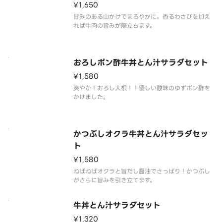
¥1,650
甘みのある山かけでまろやかに。香るわさびを加え
れば牛肉の旨みが際立ちます。
おろしポン酢牛丼とん汁サラダセット
¥1,580
爽やか！おろし大根！！優しい酸味のゆずポン酢を
かけました。
かつぶしオクラ牛丼とん汁サラダセッ
ト
¥1,580
ねばねばオクラと旨だし醤油でさっぱり！かつぶし
がさらに旨みを引き立てます。
牛丼とん汁サラダセット
¥1,320