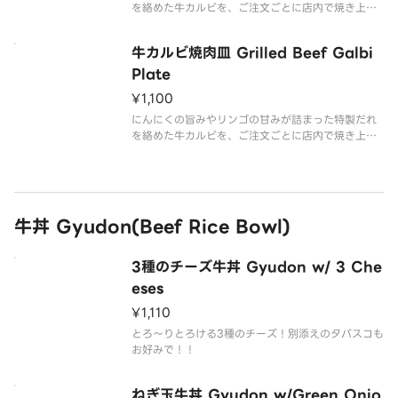
を絡めた牛カルビを、ご注文ごとに店内で焼き上げ
て、国産米100％のごはんに盛り付けた商品です。
牛カルビ焼肉皿 Grilled Beef Galbi
Plate
¥1,100
にんにくの旨みやリンゴの甘みが詰まった特製だれ
を絡めた牛カルビを、ご注文ごとに店内で焼き上げ
て仕上げた商品です。
牛丼 Gyudon(Beef Rice Bowl)
3種のチーズ牛丼 Gyudon w/ 3 Che
eses
¥1,110
とろ～りとろける3種のチーズ！別添えのタバスコも
お好みで！！
ねぎ玉牛丼 Gyudon w/Green Onio