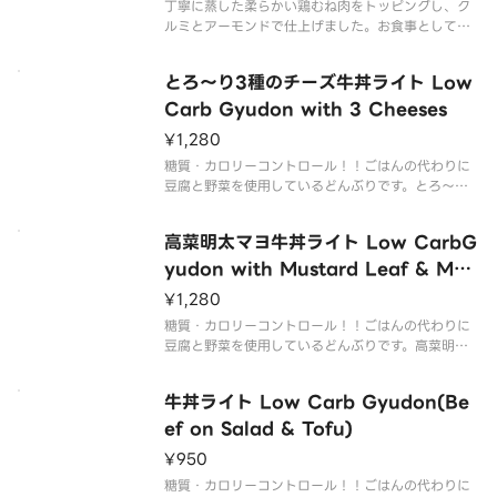
丁寧に蒸した柔らかい鶏むね肉をトッピングし、ク
ルミとアーモンドで仕上げました。お食事としては
もちろん、シェア用のサラダとしてもおススメで
す。
とろ～り3種のチーズ牛丼ライト Low
Carb Gyudon with 3 Cheeses
¥1,280
糖質・カロリーコントロール！！ごはんの代わりに
豆腐と野菜を使用しているどんぶりです。とろ～り3
種のチーズ牛丼をトッピングしてたんぱく質とカル
シウムをプラス。
高菜明太マヨ牛丼ライト Low CarbG
yudon with Mustard Leaf & Men
tai Mayo-Flavor Sauce
¥1,280
糖質・カロリーコントロール！！ごはんの代わりに
豆腐と野菜を使用しているどんぶりです。高菜明太
マヨをトッピングしてビタミンK・鉄分をプラス。
牛丼ライト Low Carb Gyudon(Be
ef on Salad & Tofu)
¥950
糖質・カロリーコントロール！！ごはんの代わりに