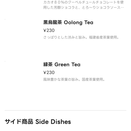
カカオ８０％のクーベルチュールチョコレートを使
用した芳醇ショコラと、とろ～りショコラソースの
とろけるダブルショコラです。
黒烏龍茶 Oolong Tea
¥230
さっぱりとした渋みと旨み。福建省産茶葉使用。
緑茶 Green Tea
¥230
風味豊かな茶葉の旨み。国産茶葉使用。
サイド商品 Side Dishes