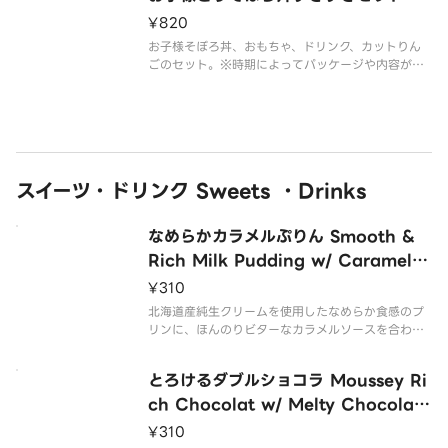
¥820
お子様そぼろ丼、おもちゃ、ドリンク、カットりん
ごのセット。※時期によってパッケージや内容が異
なる場合がございます。※おもちゃは数量限定のた
め、無くなり次第切り替わります。※在庫状況のお
問い合わせにはお答えできかねますのでご了承くだ
さい。
スイーツ・ドリンク Sweets ・Drinks
なめらかカラメルぷりん Smooth &
Rich Milk Pudding w/ Caramel S
auce
¥310
北海道産純生クリームを使用したなめらか食感のプ
リンに、ほんのりビターなカラメルソースを合わせ
ました。
とろけるダブルショコラ Moussey Ri
ch Chocolat w/ Melty Chocolate
Sauce
¥310