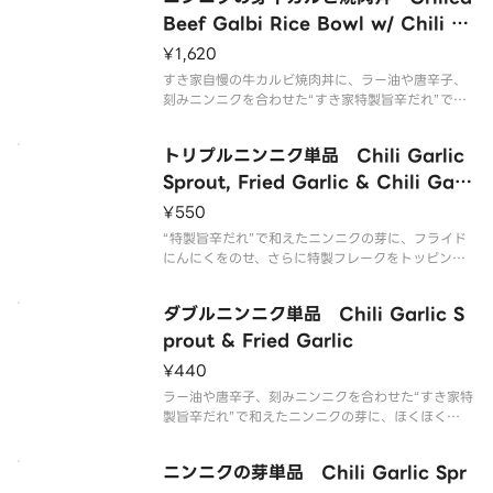
品です。お子様・辛いものが苦手な方はご注意くだ
さい。
Beef Galbi Rice Bowl w/ Chili G
arlic Sprout
¥1,620
すき家自慢の牛カルビ焼肉丼に、ラー油や唐辛子、
刻みニンニクを合わせた“すき家特製旨辛だれ”で和
えたニンニクの芽をトッピングした商品です。※辛
さが強い商品です。お子様・辛いものが苦手な方は
トリプルニンニク単品 Chili Garlic
ご注意ください。
Sprout, Fried Garlic & Chili Garli
c Flakes
¥550
“特製旨辛だれ”で和えたニンニクの芽に、フライド
にんにくをのせ、さらに特製フレークをトッピング
しました！牛丼やカレー、お好みの商品にトッピン
グして、オリジナルの組み合わせをお楽しみくださ
ダブルニンニク単品 Chili Garlic S
い！※辛さが強い商品です。お子様・辛いものが苦
手な方はご注意ください。
prout & Fried Garlic
¥440
ラー油や唐辛子、刻みニンニクを合わせた“すき家特
製旨辛だれ”で和えたニンニクの芽に、ほくほく
の“フライドにんにく”をのせました！牛丼やカレ
ー、お好みの商品にトッピングして、オリジナルの
ニンニクの芽単品 Chili Garlic Spr
組み合わせをお楽しみください！※辛さが強い商品