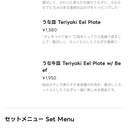
香ばしく、ふわっと柔らかな身のうなぎに、ふわふ
わでとろみのある食感の山かけをトッピングした商
品です。
うな皿 Teriyaki Eel Plate
¥1,580
“タレをつけて焼く”工程をじっくり三度繰り返すこ
とで、香ばしく、ふっくらとしたうなぎの蒲焼に仕
上げました。
うな牛皿 Teriyaki Eel Plate w/ Be
ef
¥1,950
秘伝のタレで煮たすき家自慢の牛肉を、香ばしくふ
っくらとしたうなぎと一緒に楽しめる商品です。
セットメニュー Set Menu