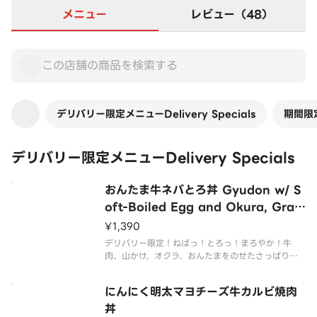
メニュー
レビュー（48）
デリバリー限定メニューDelivery Specials
期間限定
デリバリー限定メニューDelivery Specials
おんたま牛ネバとろ丼 Gyudon w/ S
oft-Boiled Egg and Okura, Grat
ed Yam
¥1,390
デリバリー限定！ねばっ！とろっ！まろやか！牛
肉、山かけ、オクラ、おんたまをのせたさっぱり食
べられる贅沢な丼ぶりです。
にんにく明太マヨチーズ牛カルビ焼肉
丼