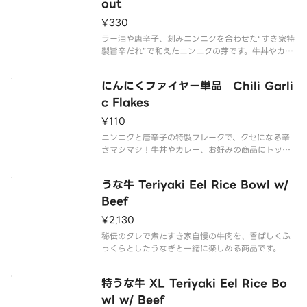
です。お子様・辛いものが苦手な
out
¥330
ラー油や唐辛子、刻みニンニクを合わせた“すき家特
製旨辛だれ”で和えたニンニクの芽です。牛丼やカレ
ー、お好みの商品にトッピングして、オリジナルの
組み合わせをお楽しみください！※辛さが強い商品
にんにくファイヤー単品 Chili Garli
です。お子様・辛いものが苦手な方はご注意くださ
い。
c Flakes
¥110
ニンニクと唐辛子の特製フレークで、クセになる辛
さマシマシ！牛丼やカレー、お好みの商品にトッピ
ングして、オリジナルの組み合わせをお楽しみくだ
さい！※辛さが強い商品です。お子様・辛いものが
うな牛 Teriyaki Eel Rice Bowl w/
苦手な方はご注意くださ
Beef
¥2,130
秘伝のタレで煮たすき家自慢の牛肉を、香ばしくふ
っくらとしたうなぎと一緒に楽しめる商品です。
特うな牛 XL Teriyaki Eel Rice Bo
wl w/ Beef