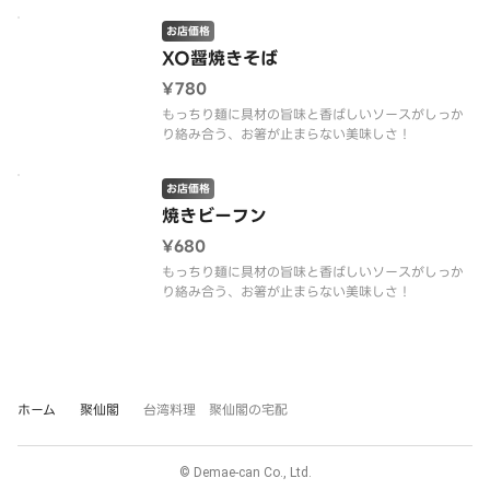
お店価格
XO醤焼きそば
¥780
もっちり麺に具材の旨味と香ばしいソースがしっか
り絡み合う、お箸が止まらない美味しさ！
お店価格
焼きビーフン
¥680
もっちり麺に具材の旨味と香ばしいソースがしっか
り絡み合う、お箸が止まらない美味しさ！
ホーム
聚仙閣
台湾料理 聚仙閣の宅配
© Demae-can Co., Ltd.