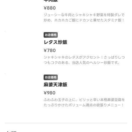
¥880
ジューシーな牛肉とシャキシャキ野菜を特製ダレで
炒め、ホカホカご飯にドカンと乗せたスタミナ飯！
お店価格
レタス炒飯
¥780
シャキシャキのレタスがアクセント！さっぱりしつ
つもコクのある、当店人気のヘルシー炒飯です。
お店価格
麻婆天津飯
¥980
ふわふわ玉子の上に、ピリッと辛い本格麻婆豆腐を
たっぷりかけたボリューム満点の欲張りメニュー！