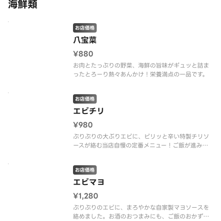
海鮮類
お店価格
八宝菜
¥880
お肉とたっぷりの野菜、海鮮の旨味がギュッと詰ま
ったとろーり熱々あんかけ！栄養満点の一品です。
お店価格
エビチリ
¥980
ぷりぷりの大ぶりエビに、ピリッと辛い特製チリソ
ースが絡む当店自慢の定番メニュー！ご飯が進みま
す。
お店価格
エビマヨ
¥1,280
ぷりぷりのエビに、まろやかな自家製マヨソースを
絡めました。お酒のおつまみにも、ご飯のおかずに