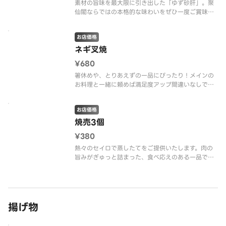
素材の旨味を最大限に引き出した「ゆず砂肝」。聚
仙閣ならではの本格的な味わいをぜひ一度ご賞味く
ださい！
お店価格
ネギ叉焼
¥680
箸休めや、とりあえずの一品にぴったり！メインの
お料理と一緒に頼めば満足度アップ間違いなしで
す。
お店価格
焼売3個
¥380
熱々のセイロで蒸したてをご提供いたします。肉の
旨みがぎゅっと詰まった、食べ応えのある一品で
す。
揚げ物