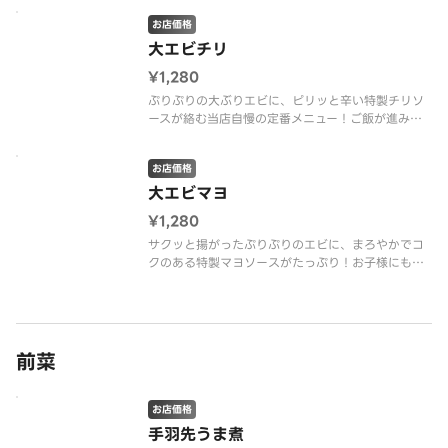
お店価格
大エビチリ
¥1,280
ぷりぷりの大ぶりエビに、ピリッと辛い特製チリソ
ースが絡む当店自慢の定番メニュー！ご飯が進みま
す。
お店価格
大エビマヨ
¥1,280
サクッと揚がったぷりぷりのエビに、まろやかでコ
クのある特製マヨソースがたっぷり！お子様にも大
人気。
前菜
お店価格
手羽先うま煮