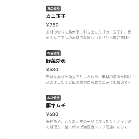
お店価格
カニ玉子
¥780
素材の旨味を最大限に引き出した「カニ玉子」。聚
仙閣ならではの本格的な味わいをぜひ一度ご賞味く
ださい！
お店価格
野菜炒め
¥580
新鮮な具材を強火でサッと炒め、素材の旨味を閉じ
込めました！ご飯のお供にもおつまみにも最適で
す。
お店価格
豚キムチ
¥680
箸休めや、とりあえずの一品にぴったり！メインの
お料理と一緒に頼めば満足度アップ間違いなしで
す。