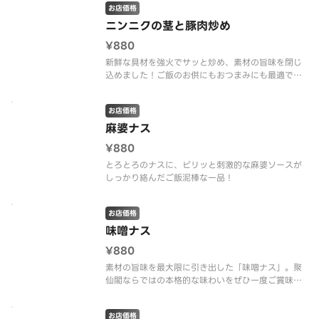
お店価格
ニンニクの茎と豚肉炒め
¥880
新鮮な具材を強火でサッと炒め、素材の旨味を閉じ
込めました！ご飯のお供にもおつまみにも最適で
す。
お店価格
麻婆ナス
¥880
とろとろのナスに、ピリッと刺激的な麻婆ソースが
しっかり絡んだご飯泥棒な一品！
お店価格
味噌ナス
¥880
素材の旨味を最大限に引き出した「味噌ナス」。聚
仙閣ならではの本格的な味わいをぜひ一度ご賞味く
ださい！
お店価格