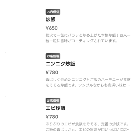
お店価格
炒飯
¥650
強火で一気にパラッと炒め上げた本格炒飯！お米一
粒一粒に旨味がコーティングされています。
お店価格
ニンニク炒飯
¥780
香ばしく炒めたニンニクとご飯のハーモニーが食欲
をそそる炒飯です。シンプルながらも奥深い味わい
をぜひご堪能ください。
お店価格
エビ炒飯
¥780
ぷりぷりのエビが食欲をそそる、定番の炒飯です。
ご飯の香ばしさと、エビの旨味が口いっぱいに広が
ります。