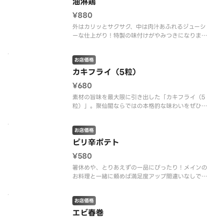
油淋鶏
¥880
外はカリッとサクサク、中は肉汁あふれるジューシ
ーな仕上がり！特製の味付けがやみつきになりま
す。
お店価格
カキフライ（5粒）
¥680
素材の旨味を最大限に引き出した「カキフライ（5
粒）」。聚仙閣ならではの本格的な味わいをぜひ一
度ご賞味ください！
お店価格
ピリ辛ポテト
¥580
箸休めや、とりあえずの一品にぴったり！メインの
お料理と一緒に頼めば満足度アップ間違いなしで
す。
お店価格
エビ春巻