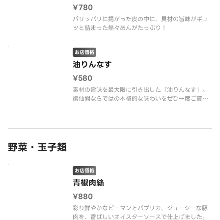
¥780
パリッパリに揚がった皮の中に、具材の旨味がギュ
ッと詰まった熱々あんがたっぷり！
お店価格
油りんなす
¥580
素材の旨味を最大限に引き出した「油りんなす」。
聚仙閣ならではの本格的な味わいをぜひ一度ご賞味
ください！
野菜・玉子類
お店価格
青椒肉絲
¥880
彩り鮮やかなピーマンとパプリカ、ジューシーな豚
肉を、香ばしいオイスターソースで仕上げました。