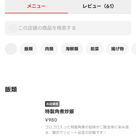
メニュー
レビュー（61）
飯類
肉類
海鮮類
前菜
揚げ物
この店舗は全商品お店価格です
飯類
お店価格
特製角煮炒飯
¥980
ゴロゴロ入った特製角煮の旨味がご飯全体に染み渡
る、贅沢でリピート必至の炒飯です！