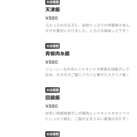
お店価格
天津飯
¥880
ふわっふわの玉子に、旨味たっぷりの特製熱々あん
かけを贅沢にかけました。とろける美味しさです！
お店価格
青椒肉糸飯
¥880
ジューシーな牛肉とシャキシャキ野菜を特製ダレで
炒め、ホカホカご飯にドカンと乗せたスタミナ飯！
お店価格
回鍋飯
¥880
甘辛い特製味噌ダレが豚肉とシャキシャキキャベツ
にしっかり絡む、ご飯が止まらない最強のおかず！
お店価格