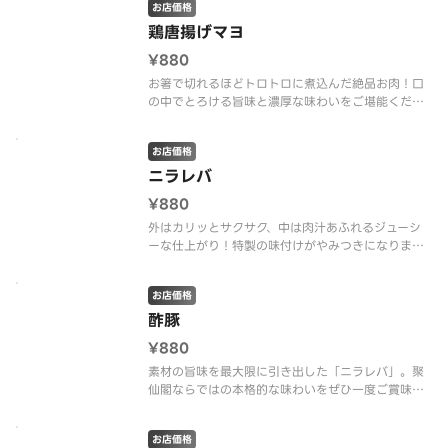
お店価格
鶏唐揚げマヨ
¥880
お箸で切れるほどトロトロに煮込んだ絶品お肉！口
の中でとろける旨味と濃厚な味わいをご堪能くださ
い。
お店価格
ニラレバ
¥880
外はカリッとサクサク、中は肉汁あふれるジューシ
ーな仕上がり！特製の味付けがやみつきになりま
す。
お店価格
酢豚
¥880
素材の旨味を最大限に引き出した「ニラレバ」。聚
仙閣ならではの本格的な味わいをぜひ一度ご賞味く
ださい！
お店価格