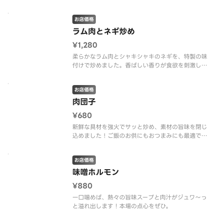
お店価格
ラム肉とネギ炒め
¥1,280
柔らかなラム肉とシャキシャキのネギを、特製の味
付けで炒めました。香ばしい香りが食欲を刺激しま
す。
お店価格
肉団子
¥680
新鮮な具材を強火でサッと炒め、素材の旨味を閉じ
込めました！ご飯のお供にもおつまみにも最適で
す。
お店価格
味噌ホルモン
¥880
一口噛めば、熱々の旨味スープと肉汁がジュワ〜っ
と溢れ出します！本場の点心をぜひ。