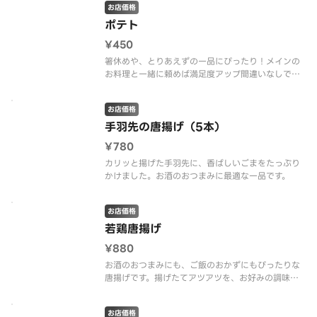
お店価格
ポテト
¥450
箸休めや、とりあえずの一品にぴったり！メインの
お料理と一緒に頼めば満足度アップ間違いなしで
す。
お店価格
手羽先の唐揚げ（5本）
¥780
カリッと揚げた手羽先に、香ばしいごまをたっぷり
かけました。お酒のおつまみに最適な一品です。
お店価格
若鶏唐揚げ
¥880
お酒のおつまみにも、ご飯のおかずにもぴったりな
唐揚げです。揚げたてアツアツを、お好みの調味料
でお楽しみください。
お店価格