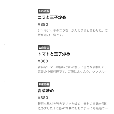
お店価格
ニラと玉子炒め
¥880
シャキシャキのニラを、ふんわり卵と合わせた、ご
飯が進む一品です。
お店価格
トマトと玉子炒め
¥880
新鮮なトマトの酸味と卵の優しい甘さが調和した、
定番の中華料理です。ご飯によく合う、シンプルな
がらも奥深い味わいが魅力です。
お店価格
青菜炒め
¥880
新鮮な具材を強火でサッと炒め、素材の旨味を閉じ
込めました！ご飯のお供にもおつまみにも最適で
す。