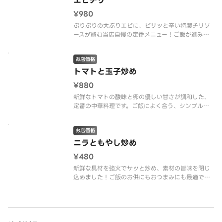
エビチリ
¥980
ぷりぷりの大ぶりエビに、ピリッと辛い特製チリソ
ースが絡む当店自慢の定番メニュー！ご飯が進みま
す。
お店価格
トマトと玉子炒め
¥880
新鮮なトマトの酸味と卵の優しい甘さが調和した、
定番の中華料理です。ご飯によく合う、シンプルな
がらも奥深い味わいが魅力です。
お店価格
ニラともやし炒め
¥480
新鮮な具材を強火でサッと炒め、素材の旨味を閉じ
込めました！ご飯のお供にもおつまみにも最適で
す。