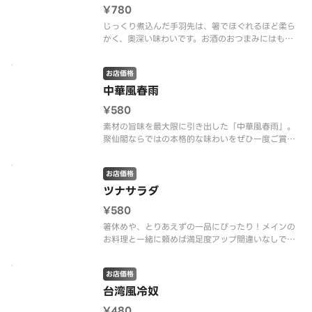
¥780
じっくり煮込んだ手羽先は、箸でほぐれるほど柔ら
かく、奥深い味わいです。お酒のおつまみにはもち
ろん、ご飯のおかずにも最適です。
お店価格
中華風春雨
¥580
素材の旨味を最大限に引き出した「中華風春雨」。
聚仙閣ならではの本格的な味わいをぜひ一度ご賞味
ください！
お店価格
ツナサラダ
¥580
箸休めや、とりあえずの一品にぴったり！メインの
お料理と一緒に頼めば満足度アップ間違いなしで
す。
お店価格
台湾風冷奴
¥480