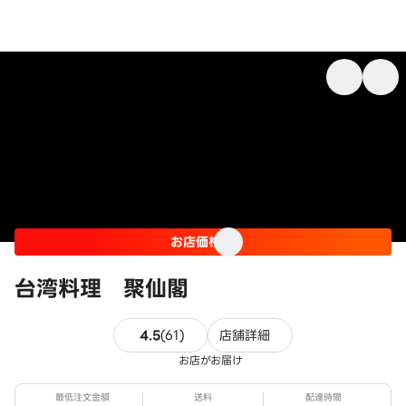
お店価格
台湾料理 聚仙閣
61件のレビュー
4.5
(
61
)
店舗詳細
お店がお届け
最低注文金額
送料
配達時間