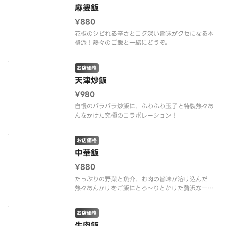
麻婆飯
¥880
花椒のシビれる辛さとコク深い旨味がクセになる本
格派！熱々のご飯と一緒にどうぞ。
お店価格
天津炒飯
¥980
自慢のパラパラ炒飯に、ふわふわ玉子と特製熱々あ
んをかけた究極のコラボレーション！
お店価格
中華飯
¥880
たっぷりの野菜と魚介、お肉の旨味が溶け込んだ
熱々あんかけをご飯にとろ〜りとかけた贅沢な一品
です！
お店価格
牛肉飯