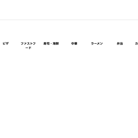
ピザ
ファストフ
寿司・海鮮
中華
ラーメン
弁当
ード