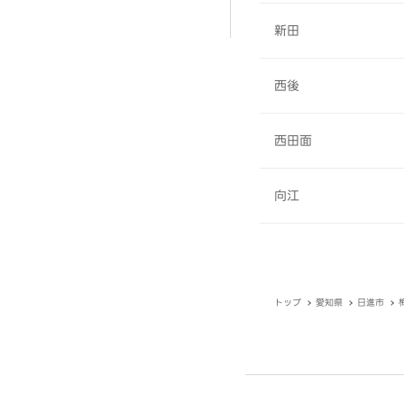
新田
西後
西田面
向江
トップ
愛知県
日進市