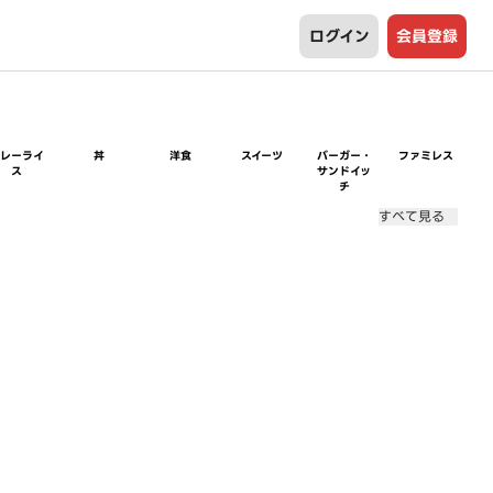
ログイン
会員登録
カレーライ
丼
洋食
スイーツ
バーガー・
ファミレス
ス
サンドイッ
チ
すべて見る