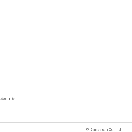
梅森町
株山
© Demae-can Co., Ltd.