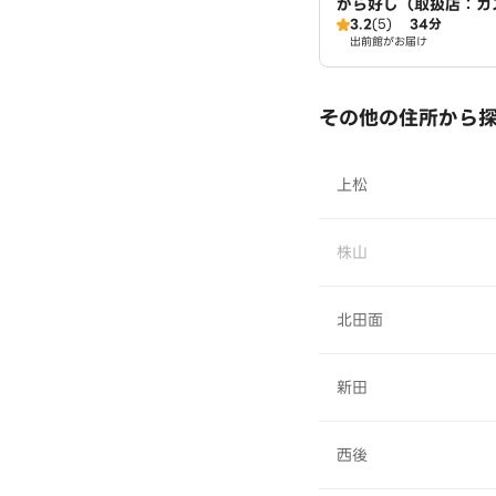
から好し（取扱店：ガ
3.2
(5)
34分
池）
出前館がお届け
その他の住所から
上松
株山
北田面
新田
西後