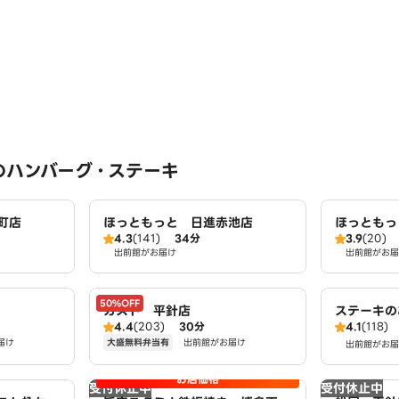
のハンバーグ・ステーキ
町店
ほっともっと 日進赤池店
ほっともっ
4.3
(141)
34分
3.9
(20)
出前館がお届け
出前館がお届
50%OFF
ガスト 平針店
ステーキの
4.4
(203)
30分
4.1
(118)
大盛無料弁当有
届け
出前館がお届け
出前館がお届
お店価格
受付休止中
受付休止中