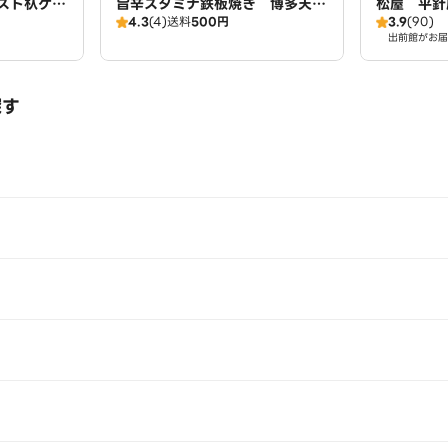
スト杁ケ
旨辛スタミナ鉄板焼き 博多天神
松屋 平針
4.3
(4)
送料
500円
3.9
(90)
軒 藤が丘店 広域店
出前館がお届
探す