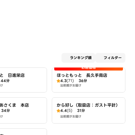
適用な
ランキング順
フィルター
お店価格
と 日進栄店
ほっともっと 長久手南店
44分
4.3
(71)
36分
け
出前館がお届け
あさくま 本店
から好し（取扱店：ガスト平針）
34分
4.4
(5)
31分
け
出前館がお届け