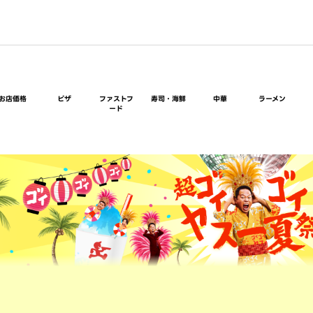
お店価格
ピザ
ファストフ
寿司・海鮮
中華
ラーメン
ード