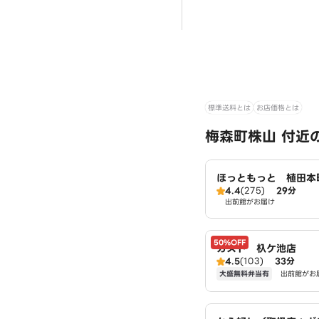
標準送料とは
お店価格とは
梅森町株山 付近
ほっともっと 植田本
4.4
(275)
29分
出前館がお届け
50%OFF
ガスト 杁ケ池店
4.5
(103)
33分
大盛無料弁当有
出前館がお