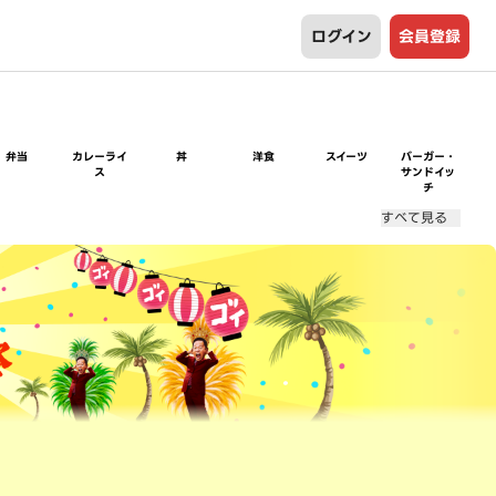
ログイン
会員登録
弁当
カレーライ
丼
洋食
スイーツ
バーガー・
ス
サンドイッ
チ
すべて見る