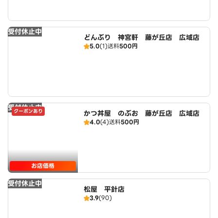
受付休止中
どんぶり 神宮軒 藤が丘店 広域店
5.0
(1)
送料
500円
受付休止中
クーポンあり
かつ丼屋 のぶお 藤が丘店 広域店
4.0
(4)
送料
500円
お店価格
受付休止中
松屋 平針店
3.9
(90)