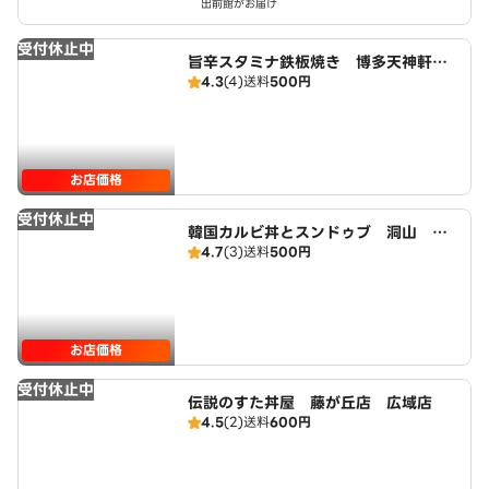
出前館がお届け
受付休止中
旨辛スタミナ鉄板焼き 博多天神軒
4.3
(4)
送料
500円
藤が丘店 広域店
お店価格
受付休止中
韓国カルビ丼とスンドゥブ 洞山 藤
4.7
(3)
送料
500円
が丘店 広域店
お店価格
受付休止中
伝説のすた丼屋 藤が丘店 広域店
4.5
(2)
送料
600円