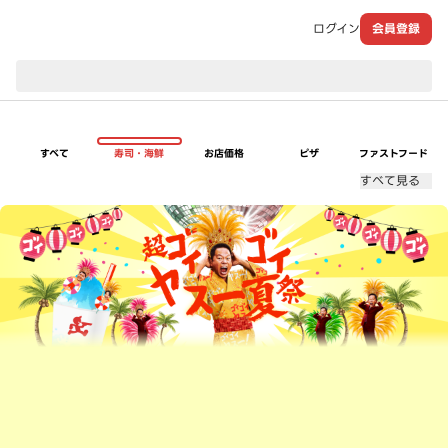
ログイン
会員登録
現在のお届け先：
すべて
寿司・海鮮
お店価格
ピザ
ファストフード
すべて見る
超ゴイゴイヤスー夏祭