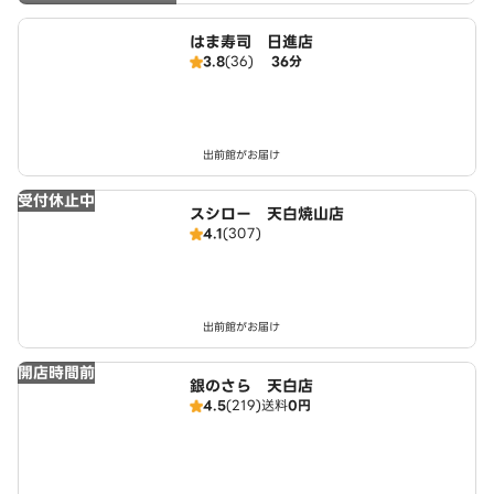
はま寿司 日進店
3.8
(36)
36分
出前館がお届け
受付休止中
スシロー 天白焼山店
4.1
(307)
出前館がお届け
開店時間前
銀のさら 天白店
4.5
(219)
送料
0円