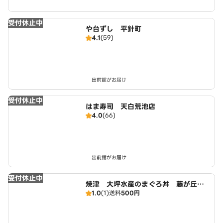
受付休止中
や台ずし 平針町
4.1
(59)
出前館がお届け
受付休止中
はま寿司 天白荒池店
4.0
(66)
出前館がお届け
受付休止中
焼津 大坪水産のまぐろ丼 藤が丘
1.0
(1)
送料
500円
店 広域店