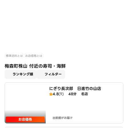
標準送料とは
お店価格とは
梅森町株山 付近の寿司・海鮮
適用なし
ランキング順
フィルター
にぎり長次郎 日進竹の山店
4.8
(9)
48分
名店
出前館がお届け
お店価格