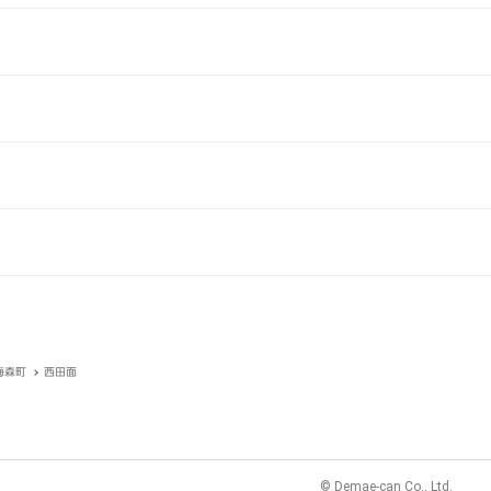
梅森町
西田面
© Demae-can Co., Ltd.