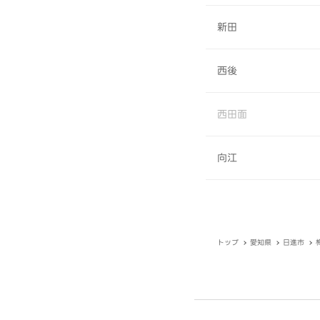
新田
西後
西田面
向江
トップ
愛知県
日進市