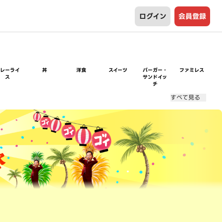
ログイン
会員登録
カレーライ
丼
洋食
スイーツ
バーガー・
ファミレス
ス
サンドイッ
チ
すべて見る