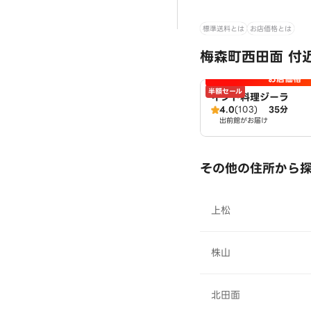
標準送料とは
お店価格とは
梅森町西田面 付
お店価格
半額セール
インド料理ジーラ
4.0
(103)
35分
出前館がお届け
その他の住所から
上松
株山
北田面