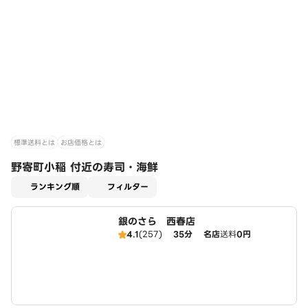
標準送料とは
お店価格とは
野寄町小稲 付近の寿司・海鮮
適用なし
ランキング順
フィルター
銀のさら 西春店
4.1
(257)
35分
名店
送料
0円