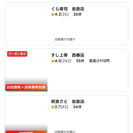
くら寿司 岩倉店
4.2
(26)
26分
出前館がお届け
クーポンあり
すし上等 西春店
4.0
(262)
35分
名店
送料
0円
お店価格＋送料無料対象
和食さと 岩倉店
3.7
(42)
34分
出前館がお届け