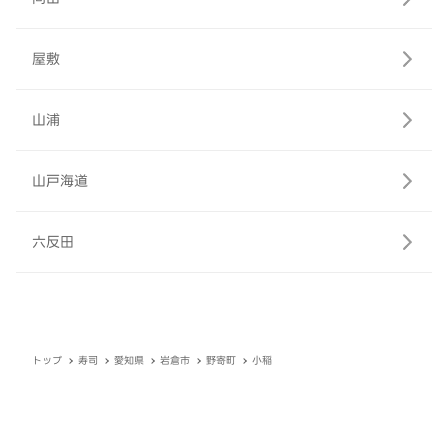
屋敷
山浦
山戸海道
六反田
トップ
寿司
愛知県
岩倉市
野寄町
小稲