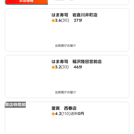
お店価格
はま寿司 岩倉川井町店
3.6
(30)
27分
出前館がお届け
はま寿司 稲沢陸田宮前店
3.2
(33)
46分
出前館がお届け
開店時間前
釜寅 西春店
4.2
(110)
送料
0円