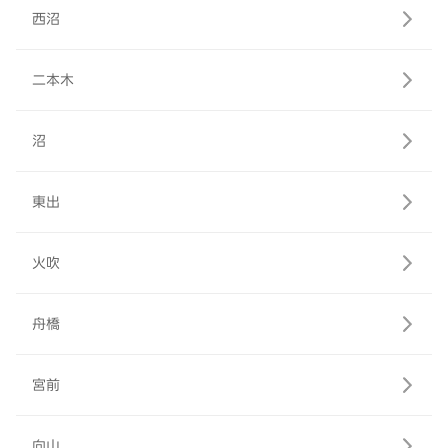
西沼
二本木
沼
東出
火吹
舟橋
宮前
向山