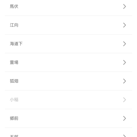
馬伏
江向
海道下
萱場
狐畑
小稲
郷前