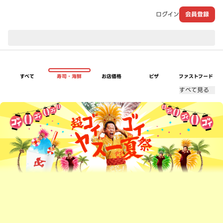
ログイン
会員登録
現在のお届け先：
すべて
寿司・海鮮
お店価格
ピザ
ファストフード
すべて見る
超ゴイゴイヤスー夏祭