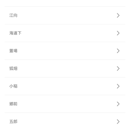
江向
海道下
萱場
狐畑
小稲
郷前
五郎