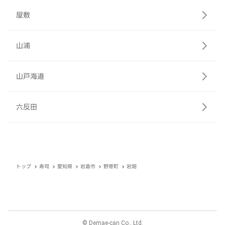
屋敷
山浦
山戸海道
六反田
トップ
寿司
愛知県
岩倉市
野寄町
岩畑
© Demae-can Co., Ltd.