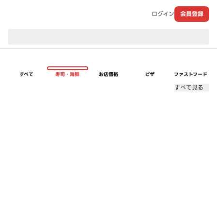
ログイン
会員登録
現在のお届け先：
すべて
寿司・海鮮
お店価格
ピザ
ファストフード
すべて見る