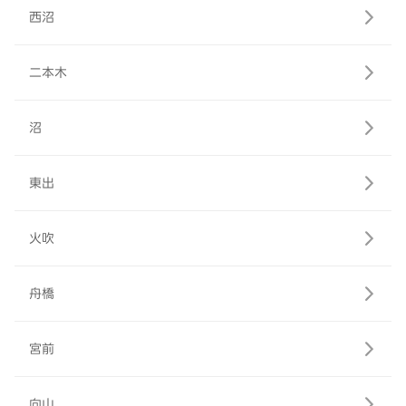
西沼
二本木
沼
東出
火吹
舟橋
宮前
向山