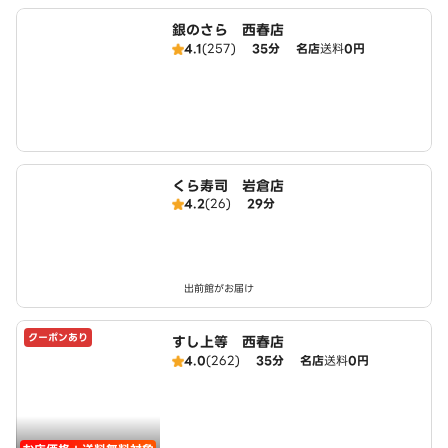
銀のさら 西春店
4.1
(257)
35分
名店
送料
0円
くら寿司 岩倉店
4.2
(26)
29分
出前館がお届け
クーポンあり
すし上等 西春店
4.0
(262)
35分
名店
送料
0円