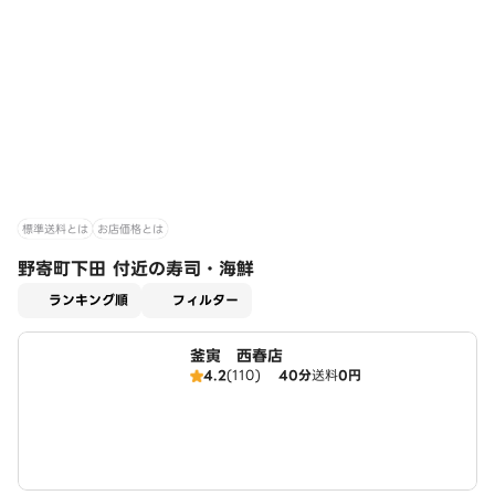
標準送料とは
お店価格とは
野寄町下田 付近の寿司・海鮮
適用なし
ランキング順
フィルター
釜寅 西春店
4.2
(110)
40分
送料
0円