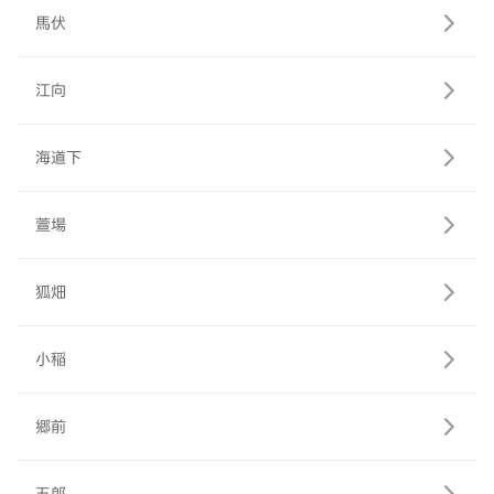
馬伏
江向
海道下
萱場
狐畑
小稲
郷前