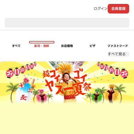
ログイン
会員登録
現在のお届け先：
すべて
寿司・海鮮
お店価格
ピザ
ファストフード
すべて見る
超ゴイゴイヤスー夏祭