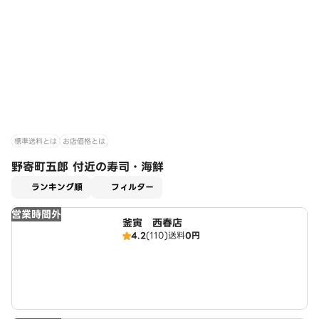
標準送料とは
お店価格とは
野寄町五郎 付近の寿司・海鮮
適用なし
ランキング順
フィルター
営業時間外
釜寅 西春店
4.2
(110)
送料
0円