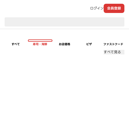
ログイン
会員登録
現在のお届け先：
すべて
寿司・海鮮
お店価格
ピザ
ファストフード
すべて見る