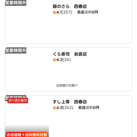
営業時間外
銀のさら 西春店
4.1
(257)
名店
送料
0円
営業時間外
くら寿司 岩倉店
4.2
(26)
出前館がお届け
営業時間外
クーポンあり
すし上等 西春店
4.0
(262)
名店
送料
0円
お店価格＋送料無料対象