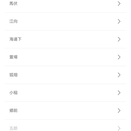
馬伏
江向
海道下
萱場
狐畑
小稲
郷前
五郎