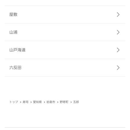
屋敷
山浦
山戸海道
六反田
トップ
寿司
愛知県
岩倉市
野寄町
五郎