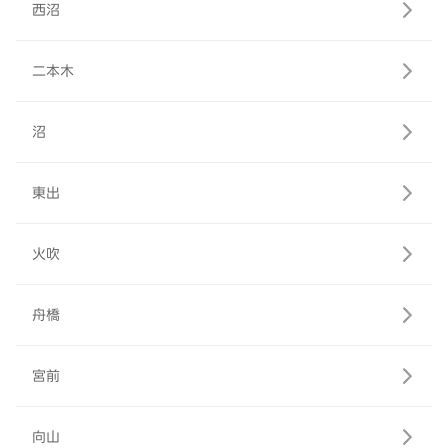
西沼
二本木
沼
東出
火吹
舟橋
宮前
向山