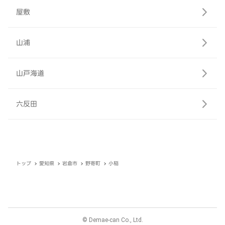
屋敷
山浦
山戸海道
六反田
トップ
愛知県
岩倉市
野寄町
小稲
© Demae-can Co., Ltd.