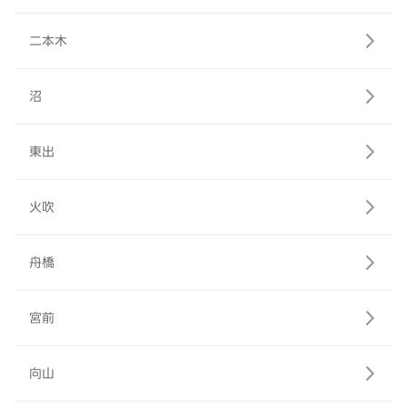
二本木
沼
東出
火吹
舟橋
宮前
向山