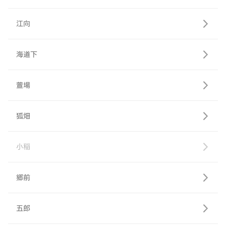
江向
海道下
萱場
狐畑
小稲
郷前
五郎