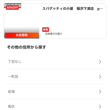
開店時間前
50%OFF
スパゲッティの小屋 稲沢下津店 po
wered by LAWSON
新着
出前館がお届け
お店価格
その他の住所から探す
丁目なし
一町田
岩畑
馬伏