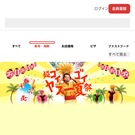
ログイン
会員登録
現在のお届け先：
すべて
寿司・海鮮
お店価格
ピザ
ファストフード
すべて見る
超ゴイゴイヤスー夏祭