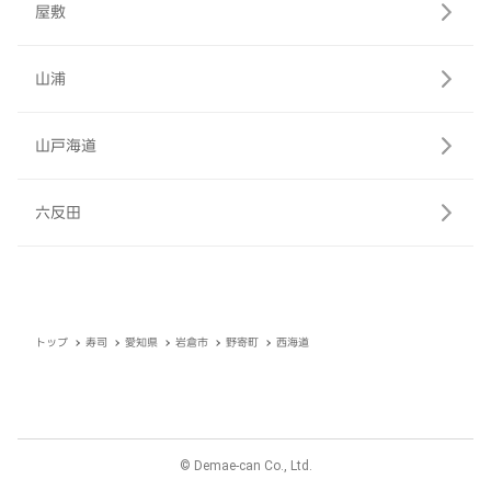
屋敷
山浦
山戸海道
六反田
トップ
寿司
愛知県
岩倉市
野寄町
西海道
© Demae-can Co., Ltd.