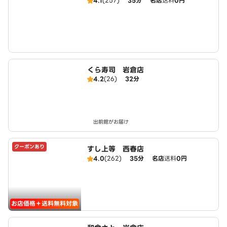
4.1
(257)
35分
名店
送料
0円
くら寿司 岩倉店
4.2
(26)
32分
出前館がお届け
クーポンあり
すし上等 西春店
4.0
(262)
35分
名店
送料
0円
お店価格＋送料無料対象