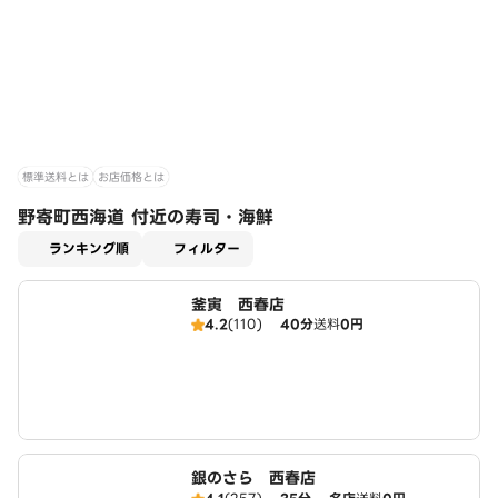
標準送料とは
お店価格とは
野寄町西海道 付近の寿司・海鮮
適用なし
ランキング順
フィルター
釜寅 西春店
4.2
(110)
40分
送料
0円
銀のさら 西春店