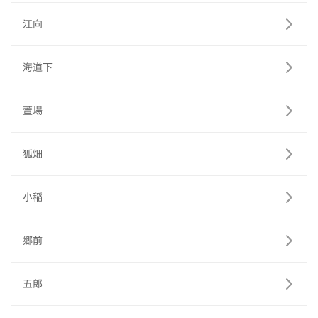
江向
海道下
萱場
狐畑
小稲
郷前
五郎