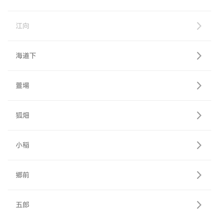
江向
海道下
萱場
狐畑
小稲
郷前
五郎