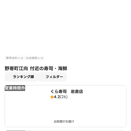
標準送料とは
お店価格とは
野寄町江向 付近の寿司・海鮮
適用なし
ランキング順
フィルター
営業時間外
くら寿司 岩倉店
4.2
(26)
出前館がお届け