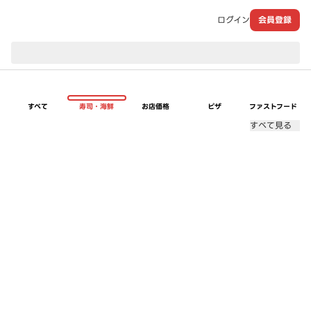
ログイン
会員登録
現在のお届け先：
すべて
寿司・海鮮
お店価格
ピザ
ファストフード
すべて見る