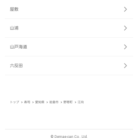
屋敷
山浦
山戸海道
六反田
トップ
寿司
愛知県
岩倉市
野寄町
江向
© Demae-can Co., Ltd.