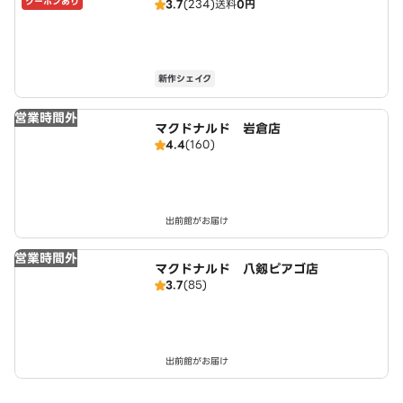
クーポンあり
3.7
(234)
送料
0円
o's
新作シェイク
営業時間外
マクドナルド 岩倉店
4.4
(160)
出前館がお届け
営業時間外
マクドナルド 八剱ピアゴ店
3.7
(85)
出前館がお届け