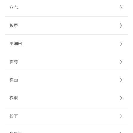
八光
稗原
東畑田
桝苅
桝西
桝東
松下