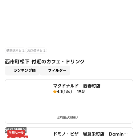
標準送料とは
お店価格とは
西市町松下 付近のカフェ・ドリンク
適用なし
ランキング順
フィルター
マクドナルド 西春町店
4.1
(186)
19分
出前館がお届け
営業時間外
半額セール
ドミノ・ピザ 岩倉栄町店 Domin