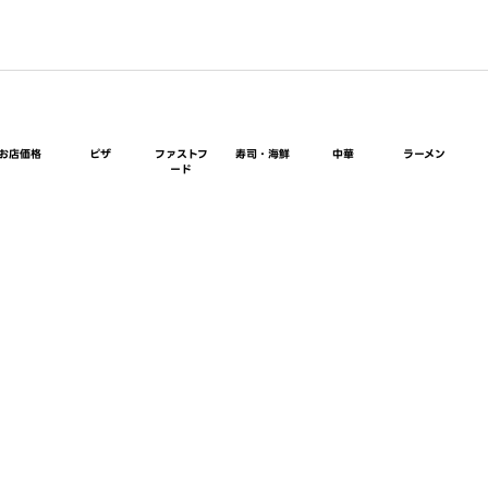
お店価格
ピザ
ファストフ
寿司・海鮮
中華
ラーメン
ード