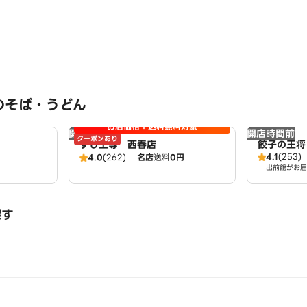
のそば・うどん
お店価格＋送料無料対象
開店時間前
開店時間前
クーポンあり
すし上等 西春店
餃子の王将
4.1
(253)
4.0
(262)
名店
送料
0円
出前館がお届
探す