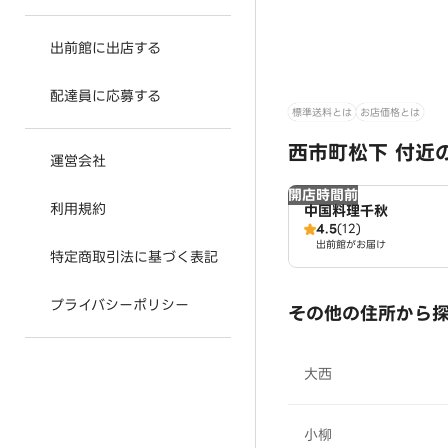
出前館に出店する
配達員に応募する
標準送料とは
お店価格とは
西市町松下 付近
運営会社
開店時間前
利用規約
中国料理千秋
4.5
(12)
出前館がお届け
特定商取引法に基づく表記
プライバシーポリシー
その他の住所から
大西
小柳