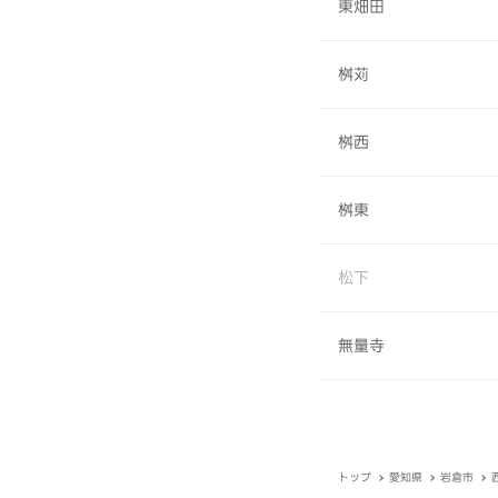
東畑田
桝苅
桝西
桝東
松下
無量寺
トップ
愛知県
岩倉市