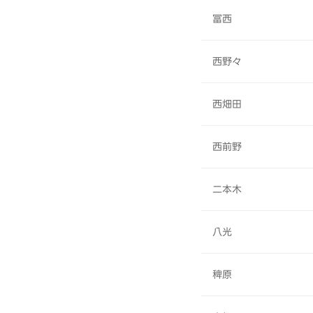
冨西
西野々
西畑田
西前野
二本木
八光
稗原