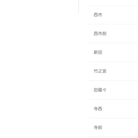
西市
西市前
新田
竹之宮
田羅々
寺西
寺前