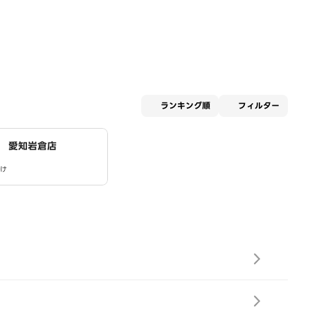
適用な
ランキング順
フィルター
 愛知岩倉店
け