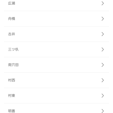
広瀬
舟橋
古井
三ツ杁
南穴田
村西
村東
明善