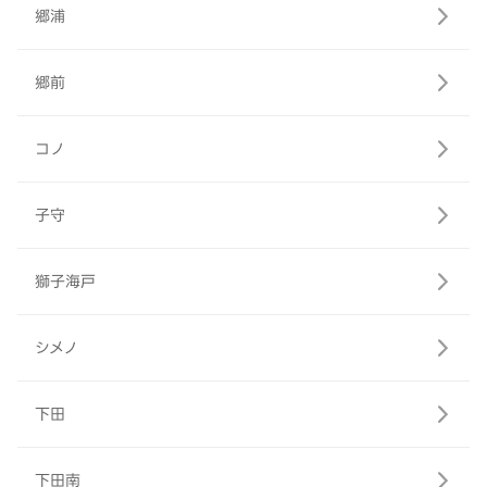
郷浦
郷前
コノ
子守
獅子海戸
シメノ
下田
下田南