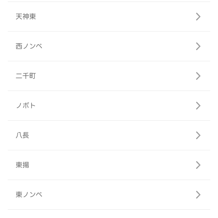
天神東
西ノンベ
二千町
ノボト
八長
東揚
東ノンベ