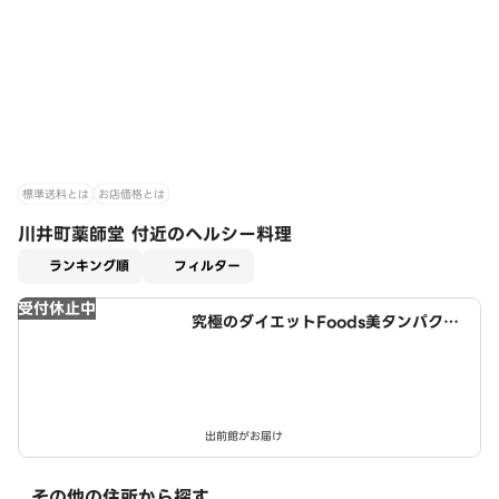
標準送料とは
お店価格とは
川井町薬師堂 付近のヘルシー料理
適用なし
ランキング順
フィルター
受付休止中
究極のダイエットFoods美タンパクラ
ボ 西春店
出前館がお届け
その他の住所から探す