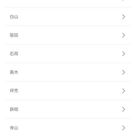
白山
吸田
石両
高木
坪禿
鉄砲
寺山