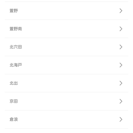
萱野
萱野南
北穴田
北海戸
北出
京田
倉浪