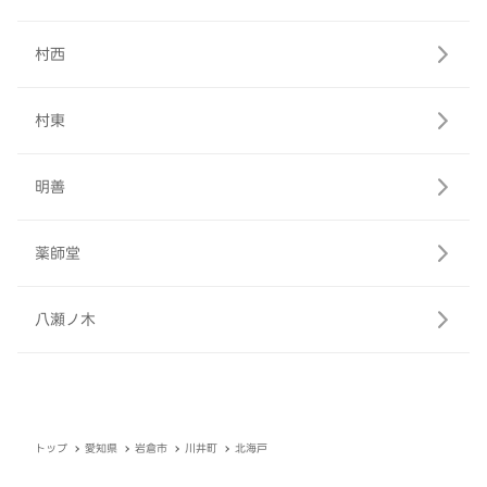
村西
村東
明善
薬師堂
八瀬ノ木
トップ
愛知県
岩倉市
川井町
北海戸