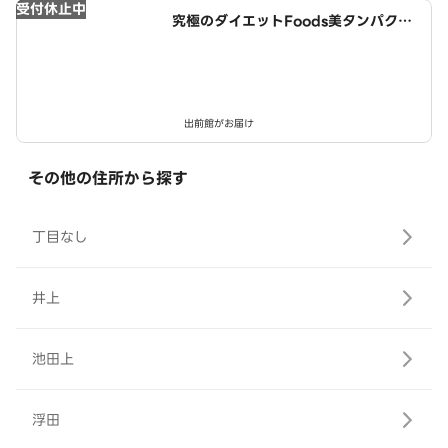
受付休止中
究極のダイエットFoods美タンパクラ
ボ 西春店
出前館がお届け
その他の住所から探す
丁目なし
井上
池田上
浮田