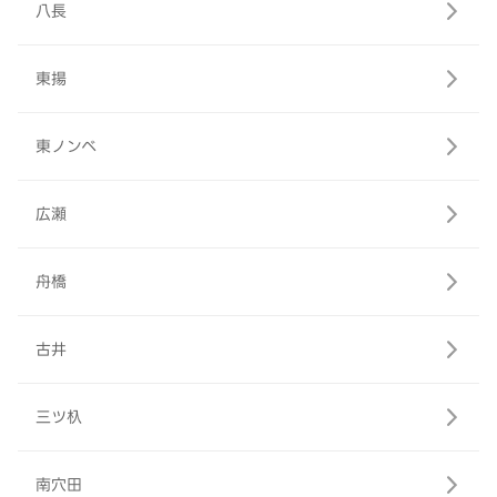
八長
東揚
東ノンベ
広瀬
舟橋
古井
三ツ杁
南穴田