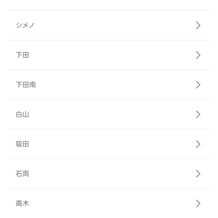
シメノ
下田
下田南
白山
吸田
石両
高木