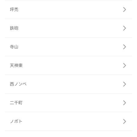
坪禿
鉄砲
寺山
天神東
西ノンベ
二千町
ノボト