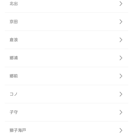
北出
京田
倉浪
郷浦
郷前
コノ
子守
獅子海戸