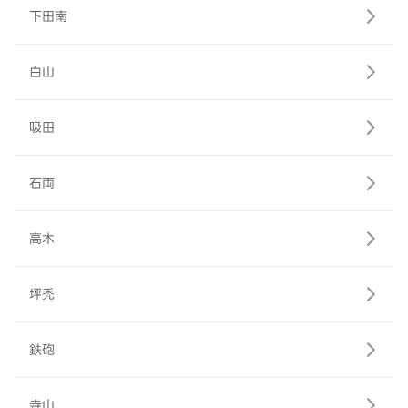
下田南
白山
吸田
石両
高木
坪禿
鉄砲
寺山