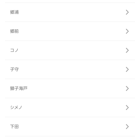
郷浦
郷前
コノ
子守
獅子海戸
シメノ
下田