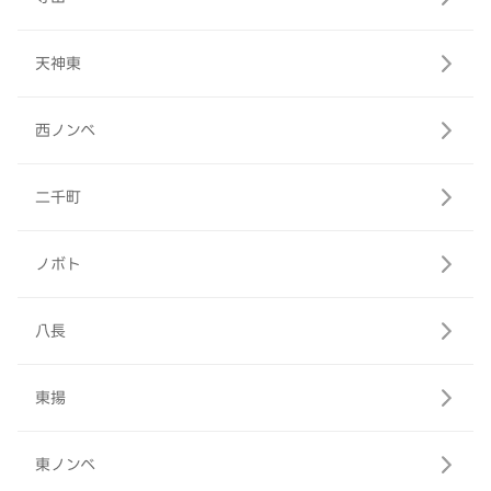
天神東
西ノンベ
二千町
ノボト
八長
東揚
東ノンベ