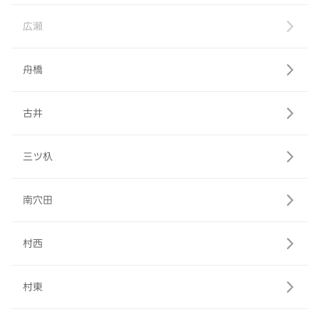
広瀬
舟橋
古井
三ツ杁
南穴田
村西
村東