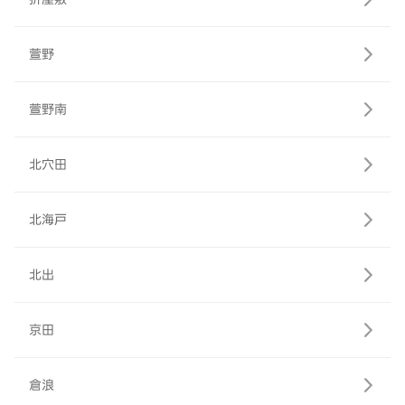
萱野
萱野南
北穴田
北海戸
北出
京田
倉浪