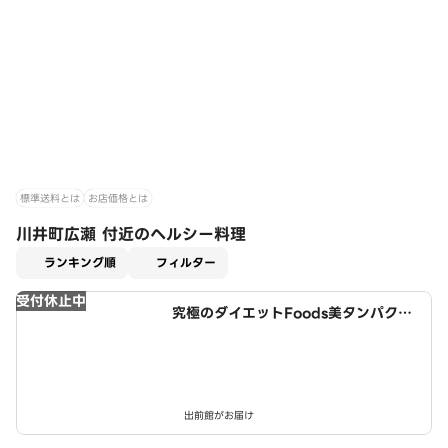
標準送料とは
お店価格とは
川井町広瀬 付近のヘルシー料理
適用なし
ランキング順
フィルター
受付休止中
究極のダイエットFoods美タンパクラ
ボ 西春店
出前館がお届け